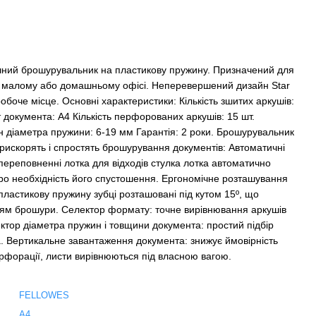
ручний брошурувальник на пластикову пружину. Призначений для
в малому або домашньому офісі. Неперевершений дизайн Star
обоче місце. Основні характеристики: Кількість зшитих аркушів:
документа: А4 Кількість перфорованих аркушів: 15 шт.
он діаметра пружини: 6-19 мм Гарантія: 2 роки. Брошурувальник
рискорять і спростять брошурування документів: Автоматичні
 переповненні лотка для відходів стулка лотка автоматично
про необхідність його спустошення. Ергономічне розташування
пластикову пружину зубці розташовані під кутом 15º, що
ям брошури. Селектор формату: точне вирівнювання аркушів
ктор діаметра пружин і товщини документа: простий підбір
. Вертикальне завантаження документа: знижує ймовірність
рфорації, листи вирівнюються під власною вагою.
FELLOWES
A4