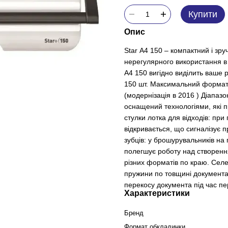
Купити
Опис
Star А4 150 – компактний і з
нерегулярного використання 
А4 150 вигідно виділить ваше р
150 шт. Максимальний формат 
(модернізація в 2016 ) Діапаз
оснащений технологіями, які п
стулки лотка для відходів: при
відкривається, що сигналізує 
зубців: у брошурувальників на 
полегшує роботу над створенн
різних форматів по краю. Селе
пружини по товщині документа
перекосу документа під час пе
Характеристики
Бренд
Формат обкладинки