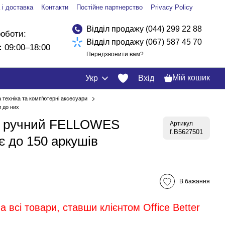
 і доставка
Контакти
Постійне партнерство
Privacy Policy
Відділ продажу (044) 299 22 88
роботи:
Відділ продажу (067) 587 45 70
:
09:00–18:00
Передзвонити вам?
Мій кошик
Укр
Вхід
 техніка та комп'ютерні аксесуари
 до них
к ручний FELLOWES
Артикул
f.B5627501
є до 150 аркушів
В бажання
 всі товари, ставши клієнтом Office Better