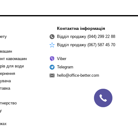
Контактна інформація
нету
Відділ продажу (044) 299 22 88
Відділ продажу (067) 587 45 70
омашин
монт кавомашин
Viber
рів для води
Telegram
вернення
hello@office-better.com
тувача
ставка
ртнерство
cy
ежах