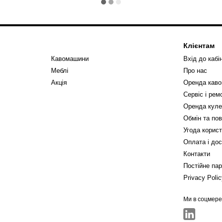
Клієнтам
Кавомашини
Вхід до кабі
Меблі
Про нас
Акція
Оренда кав
Сервіс і ре
Оренда куле
Обмін та по
Угода корис
Оплата і до
Контакти
Постійне па
Privacy Poli
Ми в соцмер