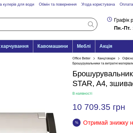
а кулерів для води
Обмін та повернення
Угода користувача
Оплата
Графік 
Пн.-Пт. 
 харчування
Кавомашини
Меблі
Акція
Office Better
Канцтовари
Офісна
Брошурувальники та витратні матеріали
Брошурувальни
STAR, A4, зшива
В наявності
10 709.35 грн
Отримай знижку на
%