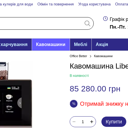
а кулерів для води
Обмін та повернення
Угода користувача
Оплата
Графік 
Пн.-Пт. 
 харчування
Кавомашини
Меблі
Акція
Office Better
Кавомашини
Кавомашина Liber
В наявності
85 280.00 грн
Отримай знижку на
%
Купити