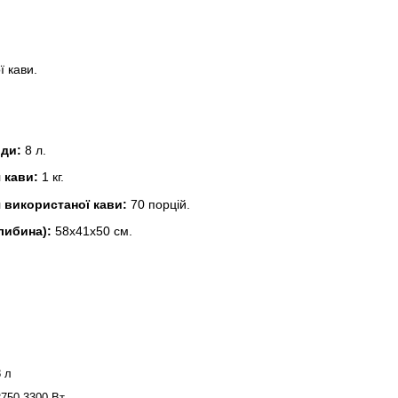
ї кави.
оди:
8 л.
 кави:
1 кг.
я використаної кави:
70 порцій.
либина):
58х41х50 см.
8 л
2750-3300 Вт