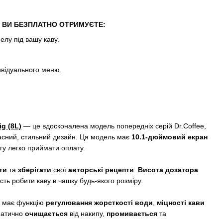
 ВИ БЕЗПЛАТНО ОТРИМУЄТЕ:
лу під вашу каву.
ивідуального меню.
g (8L)
— це вдосконалена модель попередніх серій Dr.Coffee,
часний, стильний дизайн. Ця модель має
10.1-дюймовий екран
гу легко приймати оплату.
ти
та
зберігати
свої
авторські рецепти
.
Висота дозатора
ть робити каву в чашку будь-якого розміру.
g має функцію
регулювання жорсткості води
,
міцності кави
матично
очищається
від накипу,
промивається
та