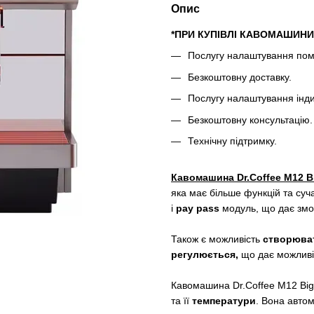
Опис
*ПРИ КУПІВЛІ КАВОМАШИНИ
Послугу налаштування поме
Безкоштовну доставку.
Послугу налаштування інд
Безкоштовну консультацію.
Технічну підтримку.
Кавомашина Dr.Coffee M12 Bi
яка має більше функцій та су
і
pay pass
модуль, що дає змо
Також є можливість
створюва
регулюється,
що дає можливіс
Кавомашина Dr.Coffee M12 Bi
та її
температури
. Вона авто