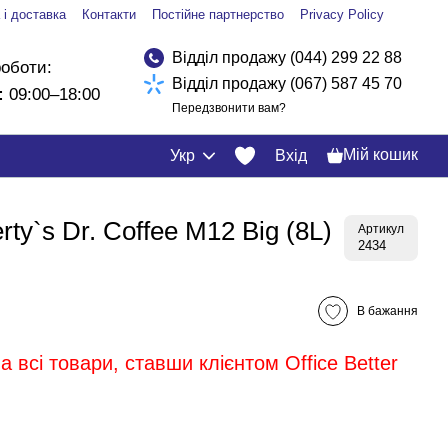
 і доставка
Контакти
Постійне партнерство
Privacy Policy
Відділ продажу (044) 299 22 88
роботи:
Відділ продажу (067) 587 45 70
:
09:00–18:00
Передзвонити вам?
Мій кошик
Укр
Вхід
ty`s Dr. Coffee M12 Big (8L)
Артикул
2434
В бажання
 всі товари, ставши клієнтом Office Better