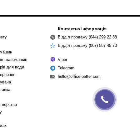
Контактна інформація
нету
Відділ продажу (044) 299 22 88
Відділ продажу (067) 587 45 70
омашин
монт кавомашин
Viber
рів для води
Telegram
вернення
hello@office-better.com
тувача
ставка
ртнерство
cy
ежах