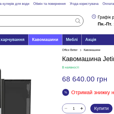
а кулерів для води
Обмін та повернення
Угода користувача
Оплата
Графік 
Пн.-Пт. 
 харчування
Кавомашини
Меблі
Акція
Office Better
Кавомашини
Кавомашина Jeti
В наявності
68 640.00 грн
Отримай знижку на
%
Купити