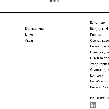
Клієнтам
Кавомашини
Вхід до кабі
Меблі
Про нас
Акція
Оренда кав
Сервіс і ре
Оренда куле
Обмін та по
Угода корис
Оплата і до
Контакти
Постійне па
Privacy Poli
Ми в соцмер