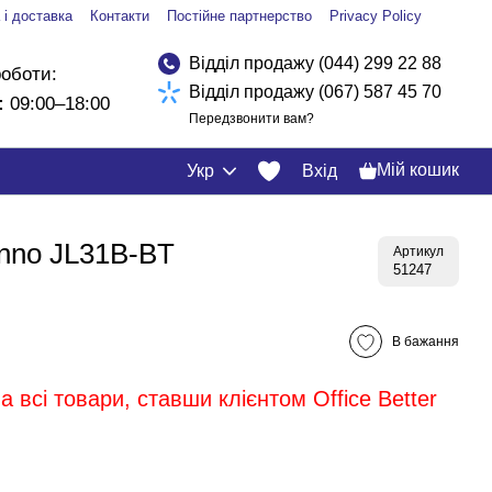
 і доставка
Контакти
Постійне партнерство
Privacy Policy
Відділ продажу (044) 299 22 88
роботи:
Відділ продажу (067) 587 45 70
:
09:00–18:00
Передзвонити вам?
Мій кошик
Укр
Вхід
nno JL31B-BT
Артикул
51247
В бажання
 всі товари, ставши клієнтом Office Better