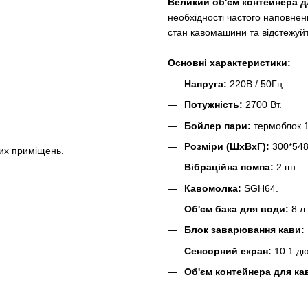
Великий об'єм контейнера д
необхідності частого наповне
стан кавомашини та відстежуйт
Основні характеристики:
Напруга:
220В / 50Гц.
Потужність:
2700 Вт.
Бойлер пари:
термоблок 1
Розміри (ШxВxГ):
300*548
их приміщень.
Вібраційна помпа:
2 шт.
Кавомолка:
SGH64.
Об'єм бака для води:
8 л
Блок заварювання кави:
Сенсорний екран:
10.1 дю
Об'єм контейнера для ка