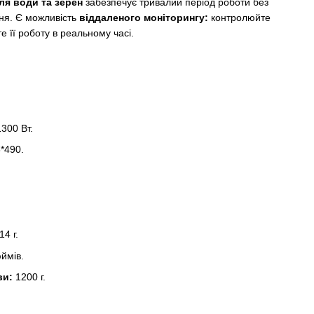
ля води та зерен
забезпечує тривалий період роботи без
ння. Є можливість
віддаленого моніторингу:
контролюйте
е її роботу в реальному часі.
300 Вт.
*490.
.
14 г.
ймів.
ви:
1200 г.