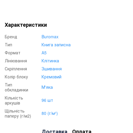
Характеристики
Бренд
Buromax
Тип
Книга записна
Формат
А5
Лініювання
Клітинка
Скріплення
Зшивання
Колір блоку
Кремовий
Тип
М'яка
обкладинки
Кількість
96 шт
аркушів
Щільність
80 (г/м²)
паперу (г/м2)
Доставка
Оплата