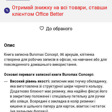
Отримай знижку на всі товари, ставши
%
клієнтом Office Better
До обраного
Опис
Книга записна Buromax Concept, 96 аркушів, клітинка
створена для робочих записів в офісах, на навчанні або для
повсякденного домашнього використання.
Основні переваги записної книги Buromax Concept:
Високий рівень якості:
записник має гнучку обкладинку,
яка виготовлена зі структурної шкіри чорного кольору.
Додатково блокнот має резинку, яка надійно фіксує його
в закритому положенні і спеціальну петельку для ручки
або олівця. Всередині є закладка в колір резинки і
кишеня зі щільного паперу для карток, візиток і нотаток
(на задньому форзаці).