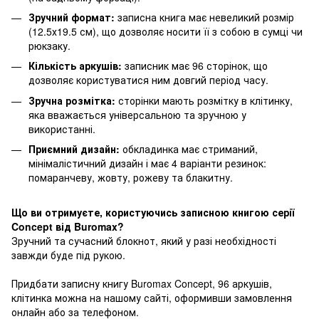
Зручний формат:
записна книга має невеликий розмір
(12.5х19.5 см), що дозволяє носити її з собою в сумці чи
рюкзаку.
Кількість аркушів:
записник має 96 сторінок, що
дозволяє користуватися ним довгий період часу.
Зручна розмітка:
сторінки мають розмітку в клітинку,
яка вважається універсальною та зручною у
використанні.
Приємний дизайн:
обкладинка має стриманий,
мінімалістичний дизайн і має 4 варіанти резинок:
помаранчеву, жовту, рожеву та блакитну.
Що ви отримуєте, користуючись записною книгою серії
Concept від Buromax?
Зручний та сучасний блокнот, який у разі необхідності
завжди буде під рукою.
Придбати записну книгу Buromax Concept, 96 аркушів,
клітинка можна на нашому сайті, оформивши замовлення
онлайн або за телефоном.