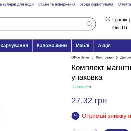
а кулерів для води
Обмін та повернення
Угода користувача
Оплата
Графік 
Пн.-Пт. 
 харчування
Кавомашини
Меблі
Акція
Office Better
Канцтовари
Демонс
Комплект магніті
упаковка
В наявності
27.32 грн
Отримай знижку на
%