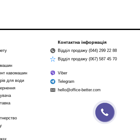
Контактна інформація
нету
Відділ продажу (044) 299 22 88
Відділ продажу (067) 587 45 70
омашин
монт кавомашин
Viber
рів для води
Telegram
вернення
hello@office-better.com
тувача
ставка
ртнерство
cy
ежах