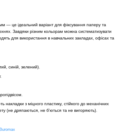
 мм — це ідеальний варіант для фіксування паперу та
рхнях. Завдяки різним кольорам можна систематизувати
ходять для використання в навчальних закладах, офісах та
ий, синій, зелений).
.
вропідвісом.
ь накладки з міцного пластику, стійкого до механічних
ту (не дряпаються, не б'ються та не вигоряють).
Buromax