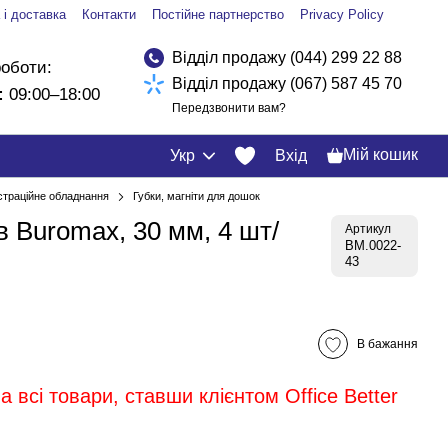
 і доставка
Контакти
Постійне партнерство
Privacy Policy
Відділ продажу (044) 299 22 88
роботи:
Відділ продажу (067) 587 45 70
:
09:00–18:00
Передзвонити вам?
Мій кошик
Укр
Вхід
траційне обладнання
Губки, магніти для дошок
в Buromax, 30 мм, 4 шт/
Артикул
BM.0022-
43
В бажання
 всі товари, ставши клієнтом Office Better