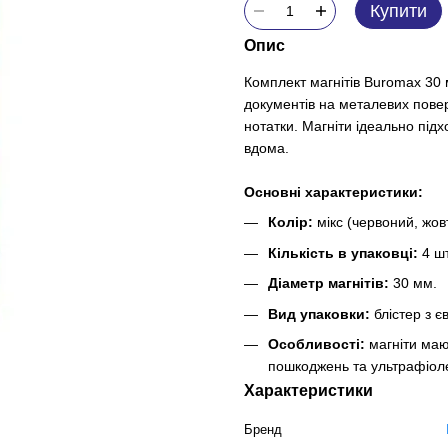
Купити
Опис
Комплект магнітів Buromax 30
документів на металевих пове
нотатки. Магніти ідеально під
вдома.
Основні характеристики:
Колір:
мікс (червоний, жовт
Кількість в упаковці:
4 шт
Діаметр магнітів:
30 мм.
Вид упаковки:
блістер з є
Особливості:
магніти мают
пошкоджень та ультрафіоле
Характеристики
Бренд