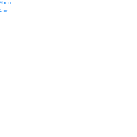
Магніт
4 шт