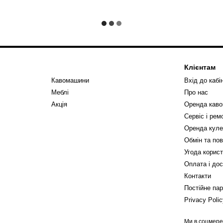
Клієнтам
Кавомашини
Вхід до кабі
Меблі
Про нас
Акція
Оренда кав
Сервіс і ре
Оренда куле
Обмін та по
Угода корис
Оплата і до
Контакти
Постійне па
Privacy Poli
Ми в соцмер