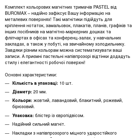
Комплект кольорових магнітних тримачів PASTEL від
BUROMAX – надійно зафіксує Вашу інформацію на
металевих поверхнях! Такі магнітики підійдуть для
кріплення нотаток, замальовок, плакатів, планів, графіків та
інших посібників на магнітно-маркерних дошках та
фліпчартах в офісах та конференц-залах, у навчальних
закладах, а також у побуті, на звичайному холодильнику.
Завдяки різним кольорам можна систематизувати ваші
записи. А приємні пастельні напівпрозорі відтінки додадуть
стилу і елегантності робочої поверхні!
Основні характеристики:
Кількість в упаковці:
10 шт.
Діаметр:
20 мм.
Кольори:
жовтий, лавандовий, блакитний, рожевий,
бірюзовий.
Упаковка:
блістер із європідвісом.
Надійний сильний магніт.
Накладки з напівпрозорого міцного ударостійкого