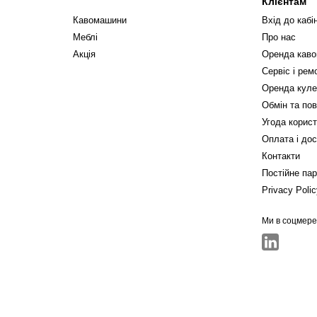
Клієнтам
Кавомашини
Вхід до кабі
Меблі
Про нас
Акція
Оренда кав
Сервіс і ре
Оренда куле
Обмін та по
Угода корис
Оплата і до
Контакти
Постійне па
Privacy Poli
Ми в соцмер