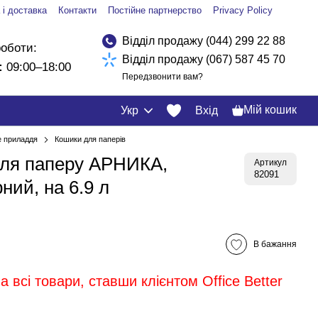
 і доставка
Контакти
Постійне партнерство
Privacy Policy
Відділ продажу (044) 299 22 88
роботи:
Відділ продажу (067) 587 45 70
:
09:00–18:00
Передзвонити вам?
Мій кошик
Укр
Вхід
 приладдя
Кошики для паперів
для паперу АРНИКА,
Артикул
82091
ний, на 6.9 л
В бажання
 всі товари, ставши клієнтом Office Better