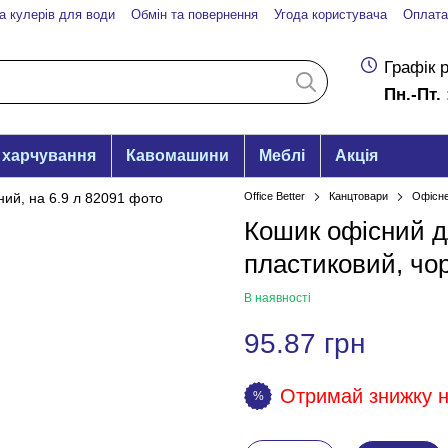
а кулерів для води
Обмін та повернення
Угода користувача
Оплата
Графік 
Пн.-Пт. 
 харчування
Кавомашини
Меблі
Акція
Office Better
Канцтовари
Офісне
Кошик офісний 
пластиковий, чор
В наявності
95.87 грн
Отримай знижку на
%