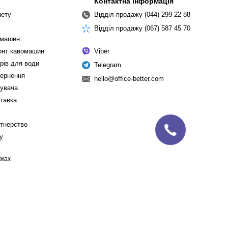
Контактна інформація
нету
Відділ продажу (044) 299 22 88
Відділ продажу (067) 587 45 70
омашин
монт кавомашин
Viber
рів для води
Telegram
вернення
hello@office-better.com
тувача
ставка
ртнерство
cy
ежах