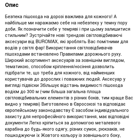
Опис
Безпека пішохода на дорозі важлива для кожного! А
найбільше ми наражаємо себе на небезпеку у темну пору
доби. Як позначити себе у темряві і при цьому залишитися
стильним? Зустрічайте нові трендові світловідбиваючі
аксесуари від BUROMAX, які зроблять Вас помітними для
водіїв у світлі фар! Використання світловідбивачів
пішоходами встановлено Правилами дорожнього руху.
Широкий асортимент аксесуарів за зовнішнім виглядом,
тематикою, способом кріплення/носіння дозволить
підібрати те, що треба для кожного, від найменших
користувачів до дорослих і поважних людей. Аксесуар у
вигляді підвіски Збільшує відстань видимості пішохода
водієм до 300 м (чим більша загальна площа
світловідбивальних елементів з різних боків, тим краще Вас
видно у темряві) Виготовлено в Євросоюзі та відповідає
європейському законодавству Є засобом індивідуального
захисту для непрофесійного використання, має відповідні
документи Легко кріпиться за допомогою металевого
карабіна до будь-якого одягу, різних сумок, рюкзаків, не
пошкоджуючи їх Жовтого кольору із зовнішнього боку,