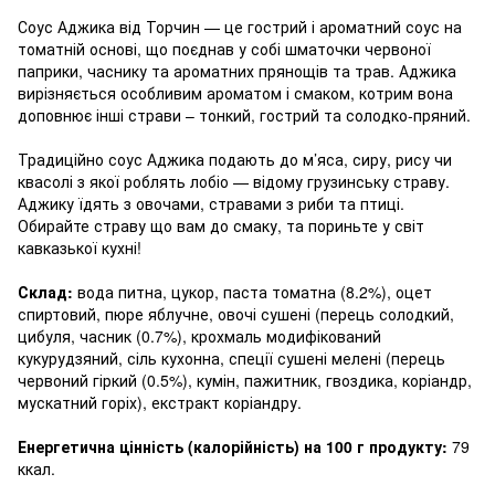
Соус Аджика від Торчин — це гострий і ароматний соус на
томатній основі, що поєднав у собі шматочки червоної
паприки, часнику та ароматних прянощів та трав. Аджика
вирізняється особливим ароматом і смаком, котрим вона
доповнює інші страви – тонкий, гострий та солодко-пряний.
Традиційно соус Аджика подають до м’яса, сиру, рису чи
квасолі з якої роблять лобіо — відому грузинську страву.
Аджику їдять з овочами, стравами з риби та птиці.
Обирайте страву що вам до смаку, та пориньте у світ
кавказької кухні!
Склад:
вода питна, цукор, паста томатна (8.2%), оцет
спиртовий, пюре яблучне, овочі сушені (перець солодкий,
цибуля, часник (0.7%), крохмаль модифікований
кукурудзяний, сіль кухонна, спеції сушені мелені (перець
червоний гіркий (0.5%), кумін, пажитник, гвоздика, коріандр,
мускатний горіх), екстракт коріандру.
Енергетична цінність (калорійність) на 100 г продукту:
79
ккал.