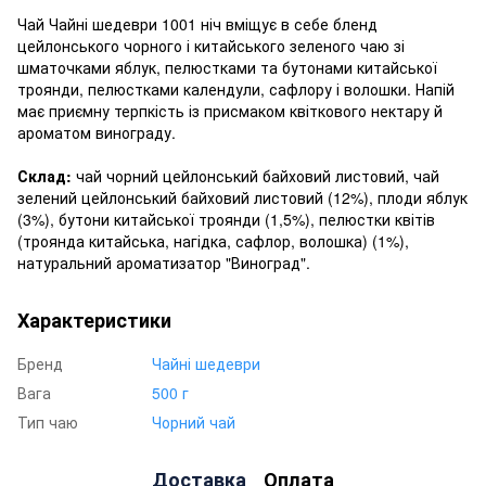
Чай Чайні шедеври 1001 ніч вміщує в себе бленд
цейлонського чорного і китайського зеленого чаю зі
шматочками яблук, пелюстками та бутонами китайської
троянди, пелюстками календули, сафлору і волошки. Напій
має приємну терпкість із присмаком квіткового нектару й
ароматом винограду.
Склад:
чай чорний цейлонський байховий листовий, чай
зелений цейлонський байховий листовий (12%), плоди яблук
(3%), бутони китайської троянди (1,5%), пелюстки квітів
(троянда китайська, нагідка, сафлор, волошка) (1%),
натуральний ароматизатор "Виноград".
Характеристики
Бренд
Чайні шедеври
Вага
500 г
Тип чаю
Чорний чай
Доставка
Оплата