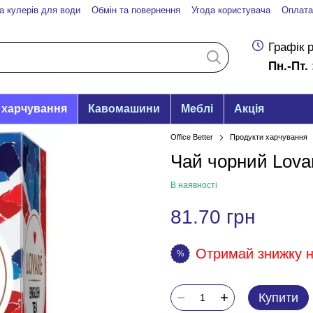
а кулерів для води
Обмін та повернення
Угода користувача
Оплата
Графік 
Пн.-Пт. 
 харчування
Кавомашини
Меблі
Акція
Office Better
Продукти харчування
Чай чорний Lovar
В наявності
81.70 грн
Отримай знижку на
%
Купити