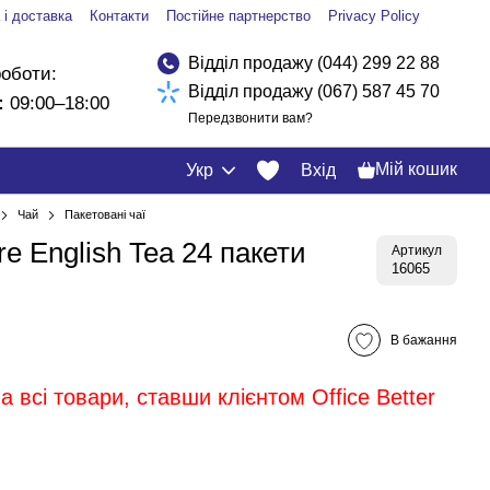
 і доставка
Контакти
Постійне партнерство
Privacy Policy
Відділ продажу (044) 299 22 88
роботи:
Відділ продажу (067) 587 45 70
:
09:00–18:00
Передзвонити вам?
Мій кошик
Укр
Вхід
Чай
Пакетовані чаї
e English Tea 24 пакети
Артикул
16065
В бажання
 всі товари, ставши клієнтом Office Better