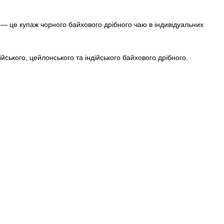
 — це купаж чорного байхового дрібного чаю в індивідуальних
йського, цейлонського та індійського байхового дрібного.