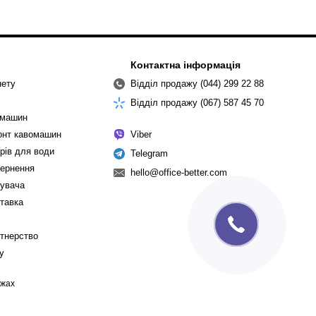
Контактна інформація
нету
Відділ продажу (044) 299 22 88
Відділ продажу (067) 587 45 70
омашин
монт кавомашин
Viber
рів для води
Telegram
вернення
hello@office-better.com
тувача
ставка
ртнерство
cy
ежах