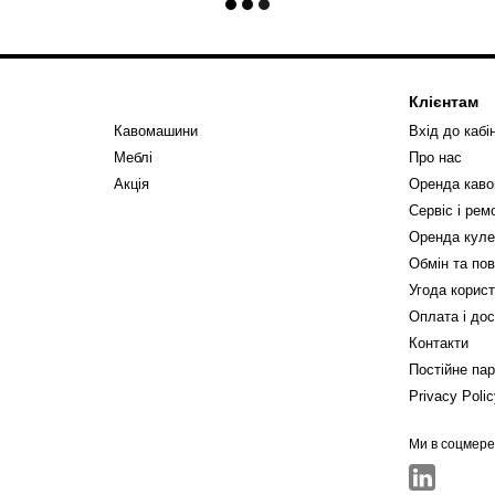
Клієнтам
Кавомашини
Вхід до кабі
Меблі
Про нас
Акція
Оренда кав
Сервіс і ре
Оренда куле
Обмін та по
Угода корис
Оплата і до
Контакти
Постійне па
Privacy Poli
Ми в соцмер