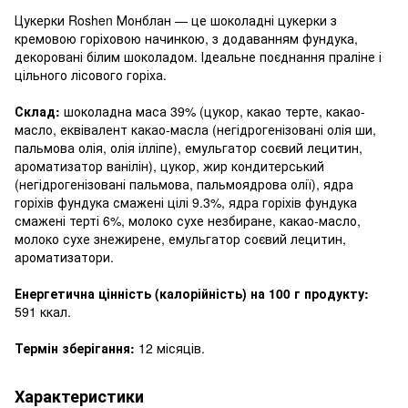
Цукерки Roshen Монблан — це шоколадні цукерки з
кремовою горіховою начинкою, з додаванням фундука,
декоровані білим шоколадом. Ідеальне поєднання праліне і
цільного лісового горіха.
Склад:
шоколадна маса 39% (цукор, какао терте, какао-
масло, еквівалент какао-масла (негідрогенізовані олія ши,
пальмова олія, олія ілліпе), емульгатор соєвий лецитин,
apоматизатор ванілін), цукор, жир кондитерський
(негідрогенізовані пальмова, пальмоядрова олії), ядра
горіхів фундука смажені цілі 9.3%, ядра горіхів фундука
смажені терті 6%, молоко сухе незбиране, какао-масло,
молоко сухе знежирене, емульгатор соєвий лецитин,
apоматизатори.
Енергетична цінність (калорійність) на 100 г продукту:
591 ккал.
Термін зберігання:
12 місяців.
Характеристики