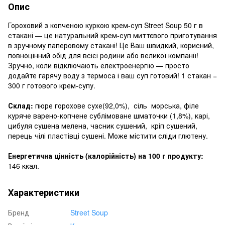
Опис
Гороховий з копченою куркою крем-суп Street Soup 50 г в
стакані — це натуральний крем-суп миттєвого приготування
в зручному паперовому стакані! Це Ваш швидкий, корисний,
повноцінний обід для всієї родини або великої компанії!
Зручно, коли відключають електроенергію — просто
додайте гарячу воду з термоса і ваш суп готовий! 1 стакан =
300 г готового крем-супу.
Склад:
пюре горохове сухе(92,0%), сіль морська, філе
куряче варено-копчене сублімоване шматочки (1,8%), карі,
цибуля сушена мелена, часник сушений, кріп сушений,
перець чілі пластівці сушені. Може містити сліди глютену.
Енергетична цінність (калорійність) на 100 г продукту:
146 ккал.
Характеристики
Бренд
Street Soup