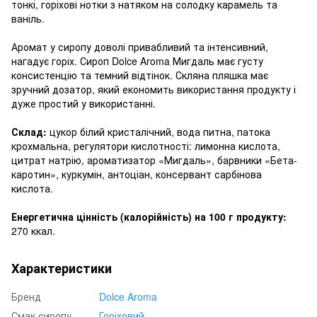
тонкі, горіхові нотки з натяком на солодку карамель та
ваніль.
Аромат у сиропу доволі привабливий та інтенсивний,
нагадує горіх. Сироп Dolce Aroma Мигдаль має густу
консистенцію та темний відтінок. Скляна пляшка має
зручний дозатор, який економить використання продукту і
дуже простий у використанні.
Склад:
цукор білий кристалічний, вода питна, патока
крохмальна, регулятори кислотності: лимонна кислота,
цитрат натрію, ароматизатор «Мигдаль», барвники «Бета-
каротин», куркумін, антоціан, консервант сарбінова
кислота.
Енергетична цінність (калорійність) на 100 г продукту:
270 ккал.
Характеристики
Бренд
Dolce Aroma
Смак сиропу
Горіховий