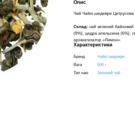
Опис
Чай Чайні шедеври Цитрусова 
Склад:
чай зелений байховий 
(9%), цедра апельсина (6%), л
ароматизатор «Лимон».
Характеристики
Бренд
Чайні шедеври
Вага
500 г
Тип чаю
Зелений чай