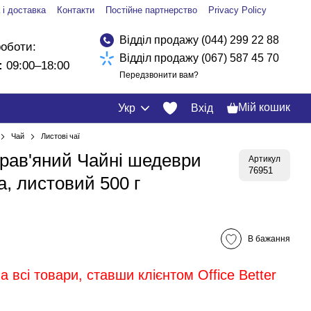
 і доставка
Контакти
Постійне партнерство
Privacy Policy
Відділ продажу (044) 299 22 88
роботи:
Відділ продажу (067) 587 45 70
:
09:00–18:00
Передзвонити вам?
Мій кошик
Укр
Вхід
Чай
Листові чаї
трав'яний Чайні шедеври
Артикул
76951
, листовий 500 г
В бажання
 всі товари, ставши клієнтом Office Better