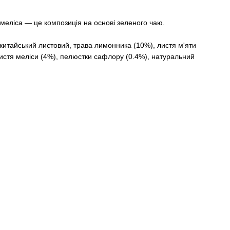
меліса — це композиція на основі зеленого чаю.
китайський листовий, трава лимонника (10%), листя м'яти
истя меліси (4%), пелюстки сафлору (0.4%), натуральний