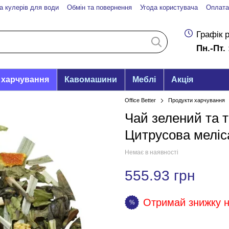
а кулерів для води
Обмін та повернення
Угода користувача
Оплата
Графік 
Пн.-Пт. 
 харчування
Кавомашини
Меблі
Акція
Office Better
Продукти харчування
Чай зелений та 
Цитрусова меліса
Немає в наявності
555.93 грн
Отримай знижку на
%