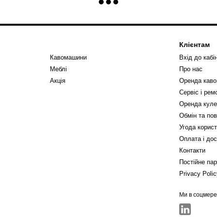
Клієнтам
Кавомашини
Вхід до кабі
Меблі
Про нас
Акція
Оренда кав
Сервіс і ре
Оренда куле
Обмін та по
Угода корис
Оплата і до
Контакти
Постійне па
Privacy Poli
Ми в соцмер