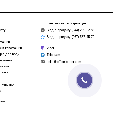
Контактна інформація
нету
Відділ продажу (044) 299 22 88
Відділ продажу (067) 587 45 70
омашин
монт кавомашин
Viber
рів для води
Telegram
вернення
hello@office-better.com
тувача
ставка
ртнерство
cy
ежах