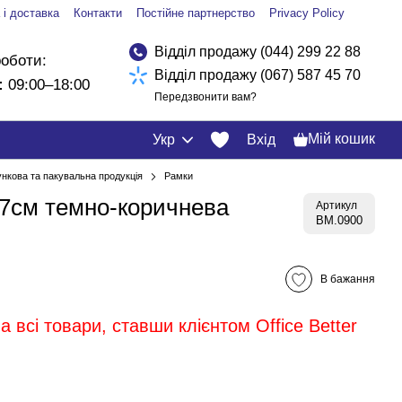
 і доставка
Контакти
Постійне партнерство
Privacy Policy
Відділ продажу (044) 299 22 88
роботи:
Відділ продажу (067) 587 45 70
:
09:00–18:00
Передзвонити вам?
Мій кошик
Укр
Вхід
нкова та пакувальна продукція
Рамки
.7см темно-коричнева
Артикул
BM.0900
В бажання
 всі товари, ставши клієнтом Office Better