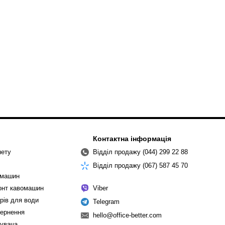
Контактна інформація
нету
Відділ продажу (044) 299 22 88
Відділ продажу (067) 587 45 70
омашин
монт кавомашин
Viber
рів для води
Telegram
вернення
hello@office-better.com
тувача