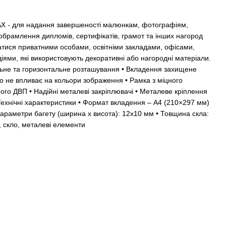
X - для надання завершеності малюнкам, фотографіям,
обрамлення дипломів, сертифікатів, грамот та інших нагород
атися приватними особами, освітніми закладами, офісами,
діями, які використовують декоративні або нагородні матеріали.
льне та горизонтальне розташування • Вкладення захищене
 не впливає на кольори зображення • Рамка з міцного
ного ДВП • Надійні металеві закріплювачі • Металеве кріплення
 Технічні характеристики • Формат вкладення – А4 (210×297 мм)
Параметри багету (ширина х висота): 12х10 мм • Товщина скла:
, скло, металеві елементи