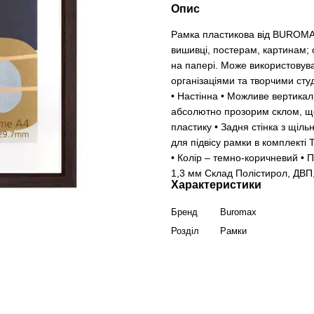
Опис
Рамка пластикова від BUROMA
вишивці, постерам, картинам; 
на папері. Може використовув
організаціями та творчими сту
• Настінна • Можливе вертика
абсолютно прозорим склом, що
пластику • Задня стінка з щіль
для підвісу рамки в комплекті
• Колір – темно-коричневий • 
1,3 мм Склад Полістирол, ДВП
Характеристики
Бренд
Buromax
Розділ
Рамки