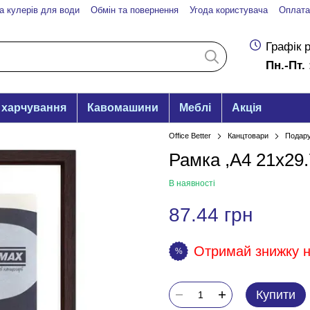
а кулерів для води
Обмін та повернення
Угода користувача
Оплата
Графік 
Пн.-Пт. 
 харчування
Кавомашини
Меблі
Акція
Office Better
Канцтовари
Подару
Рамка ,А4 21х29
В наявності
87.44 грн
Отримай знижку на
%
Купити