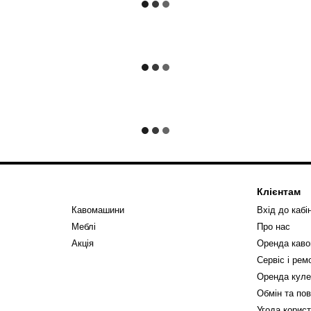
Клієнтам
Кавомашини
Вхід до кабі
Меблі
Про нас
Акція
Оренда кав
Сервіс і ре
Оренда куле
Обмін та по
Угода корис