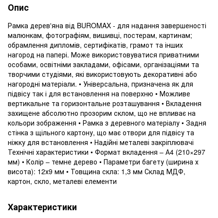
Опис
Рамка дерев'яна від BUROMAX - для надання завершеності
малюнкам, фотографіям, вишивці, постерам, картинам;
обрамлення дипломів, сертифікатів, грамот та інших
нагород на папері. Може використовуватися приватними
особами, освітніми закладами, офісами, організаціями та
творчими студіями, які використовують декоративні або
нагородні матеріали. • Універсальна, призначена як для
підвісу так і для встановлення на поверхню • Можливе
вертикальне та горизонтальне розташування • Вкладення
захищене абсолютно прозорим склом, що не впливає на
кольори зображення • Рамка з деревного матеріалу • Задня
стінка з щільного картону, що має отвори для підвісу та
ніжку для встановлення • Надійні металеві закріплювачі
Технічні характеристики • Формат вкладення – А4 (210×297
мм) • Колір – темне дерево • Параметри багету (ширина х
висота): 12х9 мм • Товщина скла: 1,3 мм Склад МДФ,
картон, скло, металеві елементи
Характеристики