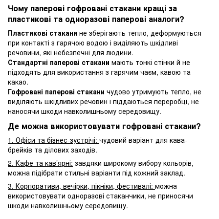
Чому паперові гофровані стакани кращі за
пластикові та одноразові паперові аналоги?
Пластикові стакани
не зберігають тепло, деформуються
при контакті з гарячою водою і виділяють шкідливі
речовини, які небезпечні для людини.
Стандартні паперові стакани
мають тонкі стінки й не
підходять для використання з гарячим чаєм, кавою та
какао.
Гофровані паперові стакани
чудово утримують тепло, не
виділяють шкідливих речовин і піддаються переробці, не
наносячи шкоди навколишньому середовищу.
Де можна використовувати гофровані стакани?
1. Офіси та бізнес-зустрічі:
чудовий варіант для кава-
брейків та ділових заходів.
2. Кафе та кав’ярні:
завдяки широкому вибору кольорів,
можна підібрати стильні варіанти під кожний заклад.
3. Корпоративи, вечірки, пікніки, фестивалі:
можна
використовувати одноразові стаканчики, не приносячи
шкоди навколишньому середовищу.