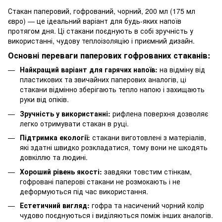
Стакан паперовий, гофрований, чорний, 200 мл (175 мл
євро) — це ідеальний варіант для будь-яких напоїв
протягом дня. Ці стакани поєднують в собі зручність у
використанні, чудову теплоізоляцію і приємний дизайн.
Основні переваги паперових гофрованих стаканів:
Найкращий варіант для гарячих напоїв:
на відміну від
пластикових та звичайних паперових аналогів, ці
стакани відмінно зберігають тепло напою і захищають
руки від опіків.
Зручність у використанні:
рифлена поверхня дозволяє
легко отримувати стакан в руці.
Підтримка екології:
стакани виготовлені з матеріалів,
які здатні швидко розкладатися, тому вони не шкодять
довкіллю та людині.
Хороший рівень якості:
завдяки товстим стінкам,
гофровані паперові стакани не розмокають і не
деформуються під час використання.
Естетичний вигляд:
гофра та насичений чорний колір
чудово поєднуються і виділяються поміж інших аналогів.