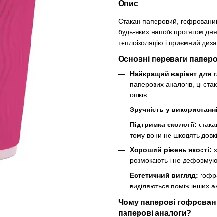
Опис
Стакан паперовий, гофрований
будь-яких напоїв протягом дня.
теплоізоляцію і приємний диза
Основні переваги паперо
Найкращий варіант для г
паперових аналогів, ці ста
опіків.
Зручність у використанні
Підтримка екології:
стакан
тому вони не шкодять довк
Хороший рівень якості:
з
розмокають і не деформуют
Естетичний вигляд:
гофра
виділяються поміж інших ан
Чому паперові гофровані 
паперові аналоги?