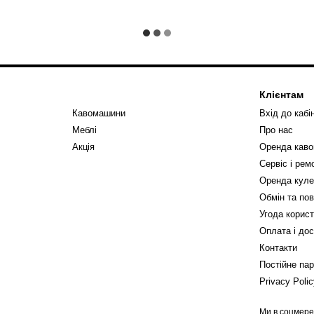
Клієнтам
Кавомашини
Вхід до кабі
Меблі
Про нас
Акція
Оренда кав
Сервіс і ре
Оренда куле
Обмін та по
Угода корис
Оплата і до
Контакти
Постійне па
Privacy Poli
Ми в соцмер