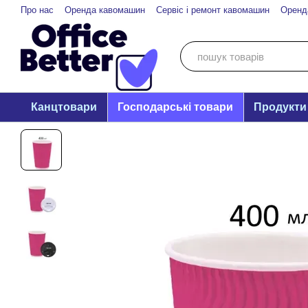
Перейти до основного контенту
Про нас
Оренда кавомашин
Сервіс і ремонт кавомашин
Оренд
Канцтовари
Господарські товари
Продукти