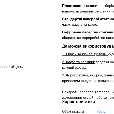
Пластикові стакани
не зберіг
виділяють шкідливі речовини, 
Стандартні паперові стакани
чаєм, кавою та какао.
Гофровані паперові стакани
піддаються переробці, не на
Де можна використовува
1. Офіси та бізнес-зустрічі:
чуд
2. Кафе та кав’ярні:
завдяки ши
их приміщень.
кожний заклад.
3. Корпоративи, вечірки, пікнік
приносячи шкоди навколишнь
Придбати паперові гофровані
замовлення онлайн або за те
Характеристики
Об'єм стакана
400 мл