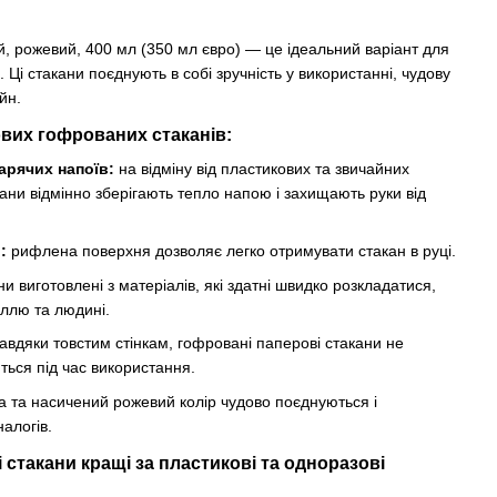
, рожевий, 400 мл (350 мл євро) — це ідеальний варіант для
 Ці стакани поєднують в собі зручність у використанні, чудову
йн.
вих гофрованих стаканів:
арячих напоїв:
на відміну від пластикових та звичайних
кани відмінно зберігають тепло напою і захищають руки від
:
рифлена поверхня дозволяє легко отримувати стакан в руці.
и виготовлені з матеріалів, які здатні швидко розкладатися,
іллю та людині.
авдяки товстим стінкам, гофровані паперові стакани не
ься під час використання.
 та насичений рожевий колір чудово поєднуються і
алогів.
стакани кращі за пластикові та одноразові