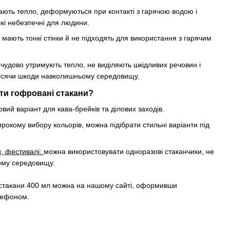
ають тепло, деформуються при контакті з гарячою водою і
які небезпечні для людини.
мають тонкі стінки й не підходять для використання з гарячим
чудово утримують тепло, не виділяють шкідливих речовин і
носячи шкоди навколишньому середовищу.
ти гофровані стакани?
овий варіант для кава-брейків та ділових заходів.
рокому вибору кольорів, можна підібрати стильні варіанти під
и, фестивалі:
можна використовувати одноразові стаканчики, не
ому середовищу.
 стакани 400 мл можна на нашому сайті, оформивши
лефоном.