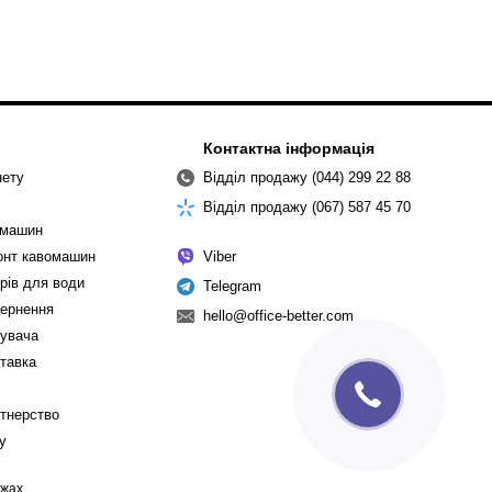
Контактна інформація
нету
Відділ продажу (044) 299 22 88
Відділ продажу (067) 587 45 70
омашин
монт кавомашин
Viber
рів для води
Telegram
вернення
hello@office-better.com
тувача
ставка
ртнерство
cy
ежах