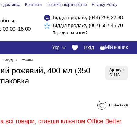
 і доставка
Контакти
Постійне партнерство
Privacy Policy
Відділ продажу (044) 299 22 88
роботи:
Відділ продажу (067) 587 45 70
:
09:00–18:00
Передзвонити вам?
Мій кошик
Укр
Вхід
Посуд
Стакани
ий рожевий, 400 мл (350
Артикул
51116
упаковка
В бажання
 всі товари, ставши клієнтом Office Better