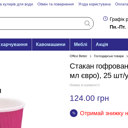
а кулерів для води
Обмін та повернення
Угода користувача
Оплата
Графік 
Пн.-Пт. 
 харчування
Кавомашини
Меблі
Акція
Office Better
Господарські товари
Стакан гофрован
мл євро), 25 шт/
Немає в наявності
124.00 грн
Отримай знижку на
%