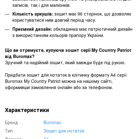
записів, так і для малюнків.
Кількість аркушів:
зошит має 96 сторінок, що дозволяє
користуватися ним довгий період часу.
Приємний дизайн:
обкладинка має патріотичний дизайн
з використанням кольорів прапору України.
Що ви отримуєте, купуючи зошит серії My Country Patriot
від Buromax?
Зручний та надійний зошит, який завжди буде під рукою.
Придбати зошит для нотаток в клітинку формату А4 серії
Buromax My Country Patriot можна на нашому сайті,
оформивши замовлення онлайн або за телефоном.
Характеристики
Бренд
Buromax
Тип
Зошит для нотаток
Формат
А4