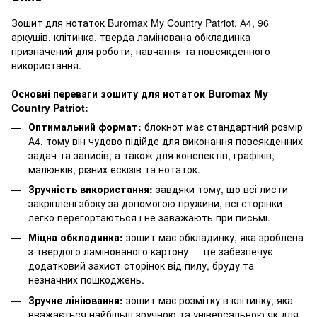
Зошит для нотаток Buromax My Country Patriot, А4, 96
аркушів, клітинка, тверда ламінована обкладинка
призначений для роботи, навчання та повсякденного
використання.
Основні переваги зошиту для нотаток Buromax My
Country Patriot:
Оптимальний формат:
блокнот має стандартний розмір
А4, тому він чудово підійде для виконання повсякденних
задач та записів, а також для конспектів, графіків,
малюнків, різних ескізів та нотаток.
Зручність використання:
завдяки тому, що всі листи
закріплені збоку за допомогою пружини, всі сторінки
легко перегортаються і не заважають при письмі.
Міцна обкладинка:
зошит має обкладинку, яка зроблена
з твердого ламінованого картону — це забезпечує
додатковий захист сторінок від пилу, бруду та
незначних пошкоджень.
Зручне лініювання:
зошит має розмітку в клітинку, яка
вважається найбільш зручною та універсальною як для