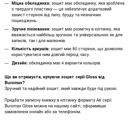
Міцна обкладинка:
зошит має обкладинку, яка зроблена
з твердого пластику — це забезпечує додатковий
захист сторінок від пилу, бруду та незначних
пошкоджень.
Зручне лініювання:
зошит має розмітку в клітинку, яка
вважається найбільш зручною та універсальною як для
записів, так і для малюнків.
Кількість аркушів:
зошит має 80 сторінок, що дозволяє
користуватися ним довгий період часу.
Дизайн:
обкладинка має 4 варіанти кольорів.
Що ви отримуєте, купуючи зошит серії Gloss від
Buromax?
Зручний та надійний зошит, який завжди буде під рукою.
Придбати записну книжку в клітинку формату А6 серії
Buromax Gloss можна на нашому сайті, оформивши
замовлення онлайн або за телефоном.