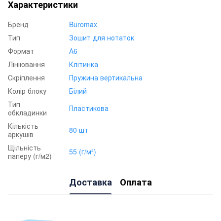
Характеристики
Бренд
Buromax
Тип
Зошит для нотаток
Формат
А6
Лініювання
Клітинка
Скріплення
Пружина вертикальна
Колір блоку
Білий
Тип
Пластикова
обкладинки
Кількість
80 шт
аркушів
Щільність
55 (г/м²)
паперу (г/м2)
Доставка
Оплата