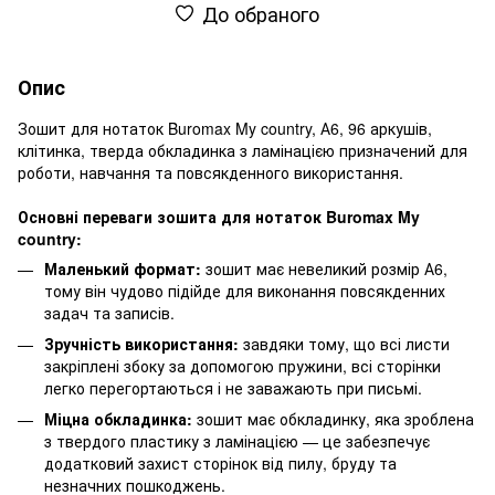
До обраного
Опис
Зошит для нотаток Buromax My country, А6, 96 аркушів,
клітинка, тверда обкладинка з ламінацією призначений для
роботи, навчання та повсякденного використання.
Основні переваги зошита для нотаток Buromax My
country:
Маленький формат:
зошит має невеликий розмір А6,
тому він чудово підійде для виконання повсякденних
задач та записів.
Зручність використання:
завдяки тому, що всі листи
закріплені збоку за допомогою пружини, всі сторінки
легко перегортаються і не заважають при письмі.
Міцна обкладинка:
зошит має обкладинку, яка зроблена
з твердого пластику з ламінацією — це забезпечує
додатковий захист сторінок від пилу, бруду та
незначних пошкоджень.