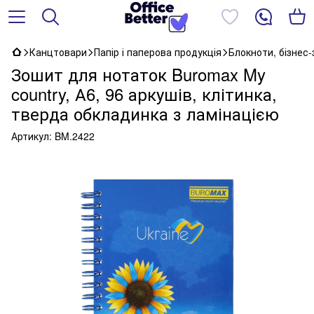
Канцтовари
Папір і паперова продукція
Блокноти, бізнес
Зошит для нотаток Buromax My
country, А6, 96 аркушів, клітинка,
тверда обкладинка з ламінацією
Артикул:
BM.2422