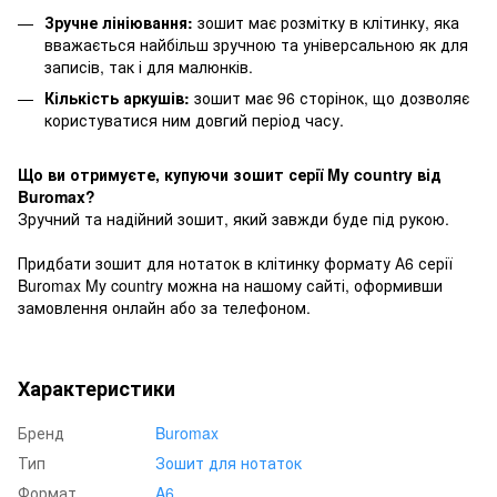
Зручне лініювання:
зошит має розмітку в клітинку, яка
вважається найбільш зручною та універсальною як для
записів, так і для малюнків.
Кількість аркушів:
зошит має 96 сторінок, що дозволяє
користуватися ним довгий період часу.
Що ви отримуєте, купуючи зошит серії My country від
Buromax?
Зручний та надійний зошит, який завжди буде під рукою.
Придбати зошит для нотаток в клітинку формату А6 серії
Buromax My country можна на нашому сайті, оформивши
замовлення онлайн або за телефоном.
Характеристики
Бренд
Buromax
Тип
Зошит для нотаток
Формат
A6