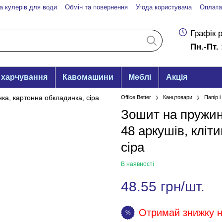
а кулерів для води
Обмін та повернення
Угода користувача
Оплата
Графік 
Пн.-Пт. 
 харчування
Кавомашини
Меблі
Акція
Office Better
Канцтовари
Папір 
Зошит на пружині
48 аркушів, кліт
сіра
В наявності
48.55 грн/шт.
Отримай знижку на
%