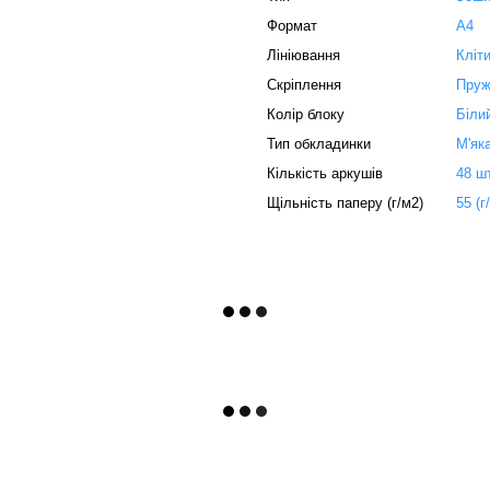
Формат
А4
Лініювання
Кліт
Скріплення
Пруж
Колір блоку
Біли
Тип обкладинки
М'як
Кількість аркушів
48 ш
Щільність паперу (г/м2)
55 (г