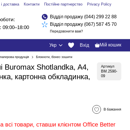
 і доставка
Контакти
Постійне партнерство
Privacy Policy
Відділ продажу (044) 299 22 88
роботи:
Відділ продажу (067) 587 45 70
:
09:00–18:00
Передзвонити вам?
Мій кошик
Укр
Вхід
і паперова продукція
Блокноти, бізнес-зошити
 Buromax Shotlandka, А4,
Артикул
BM.2590-
инка, картонна обкладинка,
09
В бажання
 всі товари, ставши клієнтом Office Better