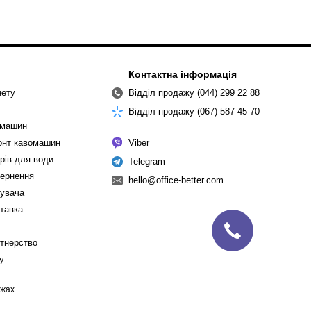
Контактна інформація
нету
Відділ продажу (044) 299 22 88
Відділ продажу (067) 587 45 70
омашин
монт кавомашин
Viber
рів для води
Telegram
вернення
hello@office-better.com
тувача
ставка
ртнерство
cy
ежах