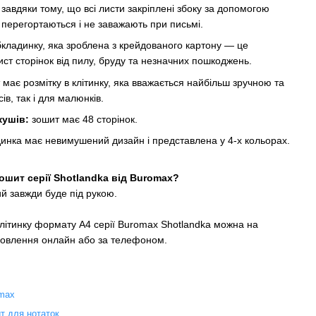
:
завдяки тому, що всі листи закріплені збоку за допомогою
о перегортаються і не заважають при письмі.
кладинку, яка зроблена з крейдованого картону — це
ст сторінок від пилу, бруду та незначних пошкоджень.
 має розмітку в клітинку, яка вважається найбільш зручною та
ів, так і для малюнків.
кушів:
зошит має 48 сторінок.
инка має невимушений дизайн і представлена у 4-х кольорах.
ошит серії Shotlandka від Buromax?
ий завжди буде під рукою.
клітинку формату А4 серії Buromax Shotlandka можна на
овлення онлайн або за телефоном.
max
т для нотаток