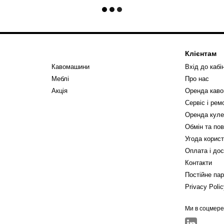
Клієнтам
Кавомашини
Вхід до кабі
Меблі
Про нас
Акція
Оренда кав
Сервіс і ре
Оренда куле
Обмін та по
Угода корис
Оплата і до
Контакти
Постійне па
Privacy Poli
Ми в соцмер