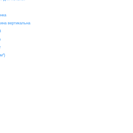
инка
ина вертикальна
й
а
т
/м²)