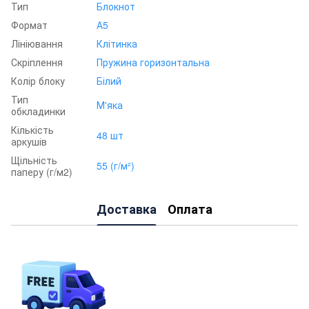
Тип
Блокнот
Формат
А5
Лініювання
Клітинка
Скріплення
Пружина горизонтальна
Колір блоку
Білий
Тип
М'яка
обкладинки
Кількість
48 шт
аркушів
Щільність
55 (г/м²)
паперу (г/м2)
Доставка
Оплата