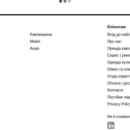
Клієнтам
Кавомашини
Вхід до кабі
Меблі
Про нас
Акція
Оренда кав
Сервіс і ре
Оренда куле
Обмін та по
Угода корис
Оплата і до
Контакти
Постійне па
Privacy Poli
Ми в соцмер