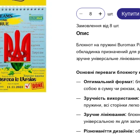
Купити
шт.
Замовлення від 8 шт.
Опис
Блокнот на пружині Buromax Patr
обкладинка призначений для р
зручне універсальне лініювання
Основні переваги блокноту на
Оптимальний формат:
бл
собою в сумку чи рюкзак, а
Зручність використання:
пружини, всі сторінки легк
Зручне лініювання:
блокн
універсальною як для запис
Різноманіття дизайнів:
об