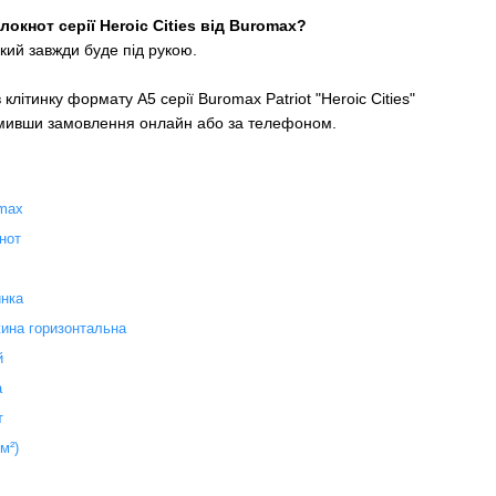
окнот серії Heroic Cities від Buromax?
який завжди буде під рукою.
клітинку формату А5 серії Buromax Patriot "Heroic Cities"
мивши замовлення онлайн або за телефоном.
max
нот
инка
ина горизонтальна
й
а
т
/м²)