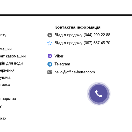
Контактна інформація
нету
Відділ продажу (044) 299 22 88
Відділ продажу (067) 587 45 70
омашин
монт кавомашин
Viber
рів для води
Telegram
вернення
hello@office-better.com
тувача
ставка
ртнерство
cy
ежах