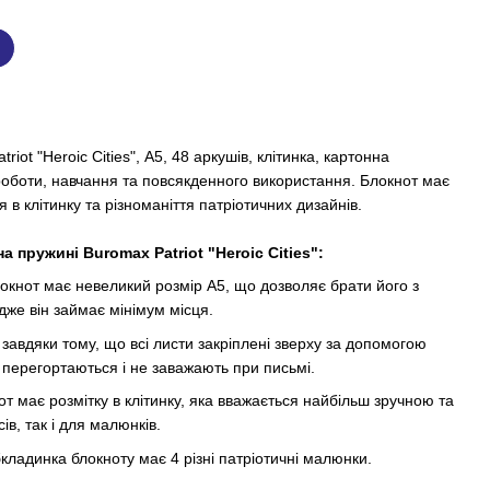
iot "Heroic Cities", А5, 48 аркушів, клітинка, картонна
оботи, навчання та повсякденного використання. Блокнот має
 в клітинку та різноманіття патріотичних дизайнів.
 пружині Buromax Patriot "Heroic Cities":
окнот має невеликий розмір А5, що дозволяє брати його з
дже він займає мінімум місця.
завдяки тому, що всі листи закріплені зверху за допомогою
о перегортаються і не заважають при письмі.
от має розмітку в клітинку, яка вважається найбільш зручною та
ів, так і для малюнків.
кладинка блокноту має 4 різні патріотичні малюнки.