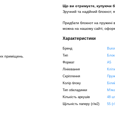
Що ви отримуєте, купуючи бл
Зручний та надійний блокнот, 
Придбати блокнот на пружині в 
можна на нашому сайті, офор
Характеристики
Бренд
Buro
Тип
Блок
их приміщень.
Формат
А5
Лініювання
Кліт
Скріплення
Пруж
Колір блоку
Біли
Тип обкладинки
М'як
Кількість аркушів
48 ш
Щільність паперу (г/м2)
55 (г