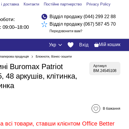
 і доставка
Контакти
Постійне партнерство
Privacy Policy
Відділ продажу (044) 299 22 88
роботи:
Відділ продажу (067) 587 45 70
:
09:00–18:00
Передзвонити вам?
Мій кошик
Укр
Вхід
і паперова продукція
Блокноти, бізнес-зошити
ні Buromax Patriot
Артикул
BM.24545108
5, 48 аркушів, клітинка,
инка
В бажання
 всі товари, ставши клієнтом Office Better