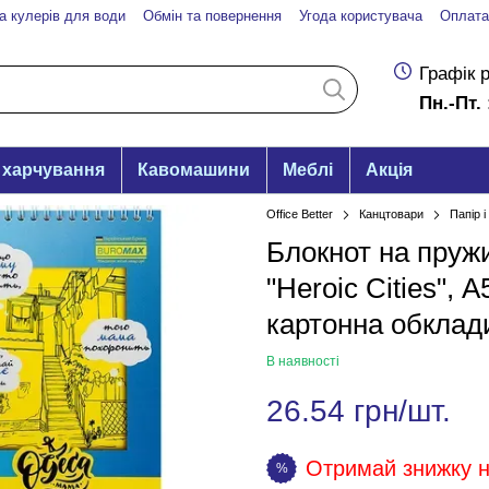
а кулерів для води
Обмін та повернення
Угода користувача
Оплата
Графік 
Пн.-Пт. 
 харчування
Кавомашини
Меблі
Акція
Office Better
Канцтовари
Папір 
Блокнот на пружи
"Heroic Cities", А
картонна обклад
В наявності
26.54 грн/шт.
Отримай знижку на
%