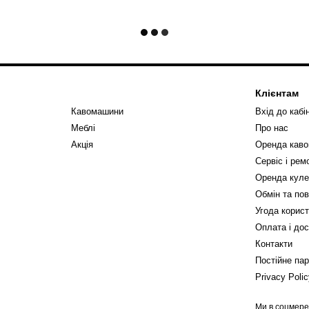
Клієнтам
Кавомашини
Вхід до кабі
Меблі
Про нас
Акція
Оренда кав
Сервіс і ре
Оренда куле
Обмін та по
Угода корис
Оплата і до
Контакти
Постійне па
Privacy Poli
Ми в соцмер