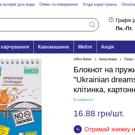
а кулерів для води
Обмін та повернення
Угода користувача
Оплата
Графік 
Пн.-Пт. 
 харчування
Кавомашини
Меблі
Акція
Office Better
Канцтовари
Папір 
Блокнот на пружи
"Ukrainian dreams
клітинка, картон
В наявності
16.88 грн/шт.
Отримай знижку на
%