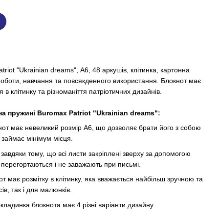
riot "Ukrainian dreams", А6, 48 аркушів, клітинка, картонна
оботи, навчання та повсякденного використання. Блокнот має
 в клітинку та різноманіття патріотичних дизайнів.
а пружині Buromax Patriot "Ukrainian dreams":
нот має невеликий розмір А6, що дозволяє брати його з собою
н займає мінімум місця.
:
завдяки тому, що всі листи закріплені зверху за допомогою
о перегортаються і не заважають при письмі.
от має розмітку в клітинку, яка вважається найбільш зручною та
ів, так і для малюнків.
кладинка блокнота має 4 різні варіанти дизайну.