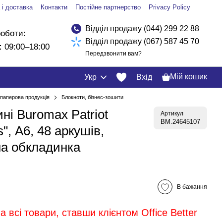
 і доставка
Контакти
Постійне партнерство
Privacy Policy
Відділ продажу (044) 299 22 88
роботи:
Відділ продажу (067) 587 45 70
:
09:00–18:00
Передзвонити вам?
Мій кошик
Укр
Вхід
і паперова продукція
Блокноти, бізнес-зошити
ні Buromax Patriot
Артикул
BM.24645107
", А6, 48 аркушів,
на обкладинка
В бажання
 всі товари, ставши клієнтом Office Better