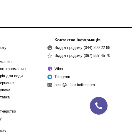
Контактна інформація
нету
Відділ продажу (044) 299 22 88
Відділ продажу (067) 587 45 70
омашин
монт кавомашин
Viber
рів для води
Telegram
вернення
hello@office-better.com
тувача
ставка
ртнерство
cy
ежах