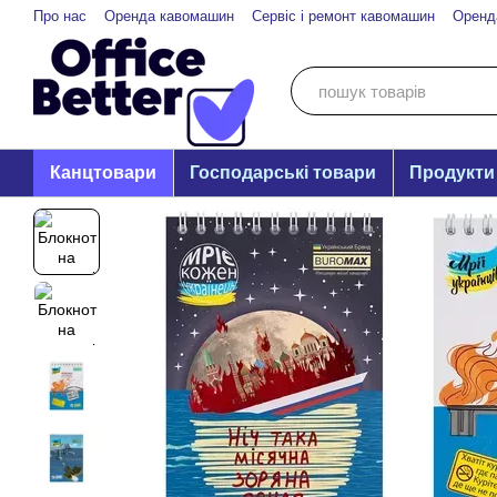
Перейти до основного контенту
Про нас
Оренда кавомашин
Сервіс і ремонт кавомашин
Оренд
Канцтовари
Господарські товари
Продукти