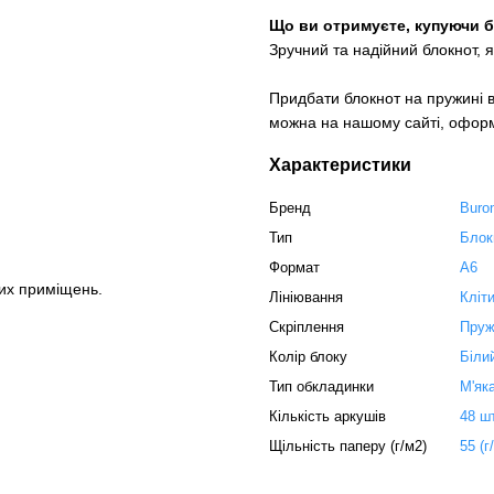
Що ви отримуєте, купуючи бл
Зручний та надійний блокнот, 
Придбати блокнот на пружині в 
можна на нашому сайті, офор
Характеристики
Бренд
Buro
Тип
Блок
Формат
А6
их приміщень.
Лініювання
Кліт
Скріплення
Пруж
Колір блоку
Біли
Тип обкладинки
М'як
Кількість аркушів
48 ш
Щільність паперу (г/м2)
55 (г