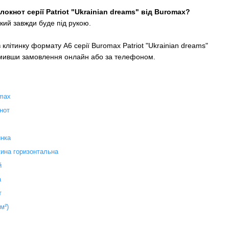
окнот серії Patriot "Ukrainian dreams" від Buromax?
який завжди буде під рукою.
клітинку формату А6 серії Buromax Patriot "Ukrainian dreams"
мивши замовлення онлайн або за телефоном.
max
нот
инка
ина горизонтальна
й
а
т
/м²)