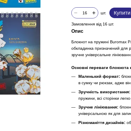
Купити
шт.
Замовлення від 16 шт.
Опис
Блокнот на пружині Buromax Pat
обкладинка призначений для р
зручне універсальне лініювання
Основні переваги блокнота н
Маленький формат:
блок
в сумку чи рюкзак, адже ві
Зручність використання
пружини, всі сторінки легк
Зручне лініювання:
блокн
універсальною як для запис
Різноманіття дизайнів:
об