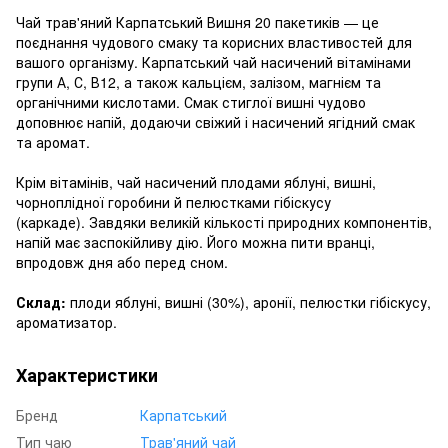
Чай трав'яний Карпатський Вишня 20 пакетиків — це
поєднання чудового смаку та корисних властивостей для
вашого організму. Карпатський чай насичений вітамінами
групи А, С, В12, а також кальцієм, залізом, магнієм та
органічними кислотами. Смак стиглої вишні чудово
доповнює напій, додаючи свіжий і насичений ягідний смак
та аромат.
Крім вітамінів, чай насичений плодами яблуні, вишні,
чорноплідної горобини й пелюстками гібіскусу
(каркаде). Завдяки великій кількості природних компонентів,
напій має заспокійливу дію. Його можна пити вранці,
впродовж дня або перед сном.
Склад:
плоди яблуні, вишні (30%), аронії, пелюстки гібіскусу,
ароматизатор.
Характеристики
Бренд
Карпатський
Тип чаю
Трав'яний чай