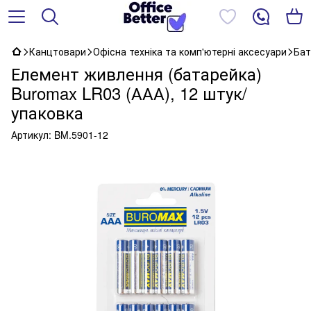
Канцтовари
Офісна техніка та комп'ютерні аксесуари
Бат
Елемент живлення (батарейка)
Buromax LR03 (ААА), 12 штук/
упаковка
Артикул:
BM.5901-12