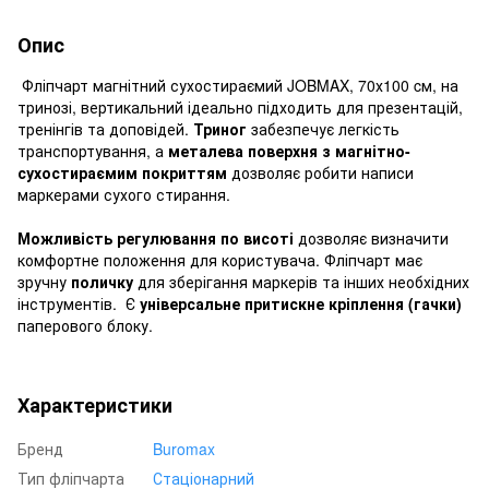
Опис
Фліпчарт магнітний сухостираємий JOBMAX, 70х100 cм, на
тринозі, вертикальний ідеально підходить для презентацій,
тренінгів та доповідей.
Триног
забезпечує легкість
транспортування, а
металева поверхня з магнітно-
сухостираємим покриттям
дозволяє робити написи
маркерами сухого стирання.
Можливість регулювання по висоті
дозволяє визначити
комфортне положення для користувача. Фліпчарт має
зручну
поличку
для зберігання маркерів та інших необхідних
інструментів. Є
універсальне притискне кріплення (гачки)
паперового блоку.
Характеристики
Бренд
Buromax
Тип фліпчарта
Стаціонарний