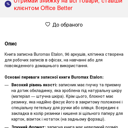
Отримай знижку на всі товари, ставши
%
клієнтом Office Better
До обраного
Опис
Книга записна Buromax Etalon, 96 аркушів, клітинка створена
для робочих записів в офісах, на навчанні або для
повсякденного домашнього використання.
Основні переваги записної книги Buromax Etalon:
Високий рівень якості:
записник має гнучку та приємну
на дотик обкладинку, яка зроблена під натуральну шкіру
(матеріал — штучна шкіра). Крім цього, блокнот має
резинку, яка надійно фіксує його в закритому положенні і
спеціальну петельку для ручки або олівця. Всередині є
закладка в колір резинки і кишеня зі щільного паперу для
карток, візиток і нотаток (на задньому форзаці).
Зручний формат:
записна книга має невеликий розмір