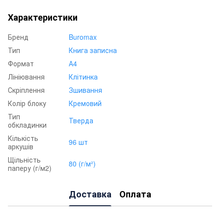
Характеристики
Бренд
Buromax
Тип
Книга записна
Формат
А4
Лініювання
Клітинка
Скріплення
Зшивання
Колір блоку
Кремовий
Тип
Тверда
обкладинки
Кількість
96 шт
аркушів
Щільність
80 (г/м²)
паперу (г/м2)
Доставка
Оплата