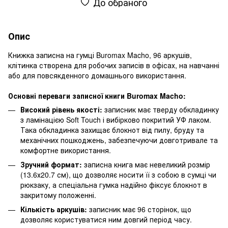
До обраного
Опис
Книжка записна на гумці Buromax Macho, 96 аркушів,
клітинка створена для робочих записів в офісах, на навчанні
або для повсякденного домашнього використання.
Основні переваги записної книги Buromax Macho:
Високий рівень якості:
записник має тверду обкладинку
з ламінацією Soft Touch і вибірково покритий УФ лаком.
Така обкладинка захищає блокнот від пилу, бруду та
механічних пошкоджень, забезпечуючи довготривале та
комфортне використання.
Зручний формат:
записна книга має невеликий розмір
(13.6х20.7 см), що дозволяє носити її з собою в сумці чи
рюкзаку, а спеціальна гумка надійно фіксує блокнот в
закритому положенні.
Кількість аркушів:
записник має 96 сторінок, що
дозволяє користуватися ним довгий період часу.