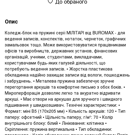
До обраного
Опис
Коледж-блок на пружині серії МІЛІТАРІ від BUROMAX - для
ведення записів, конспектів, нотаток, чернеток, графічних
замальовок тощо. Може використовуватися працівниками
офісів та виробництв, державних установ, фінансових
організацій, учнями, студентами, викладачами,
користувачами будь-яких галузей діяльності, що
потребують ведення записів. • Жорстка пластикова
обкладинка надійно захищає записи від вологи, пошкоджень
і забруднень. • Металева пружина забезпечує зручне
перегортання аркушів та комфортне письмо з обох боків. •
Мікроперфорація дозволяє легко та акуратно відривати
аркуші. • Має отвори на аркушах для зручного і швидкого
підшивання у швидкозшивач. Технічні характеристики: •
Формат: міні В5 (170х205 мм) • Кількість аркушів: 120 • Тип
паперу: офсетний • Щільність паперу, г/м²: 70 • Колір
внутрішнього блоку: білий • Лініювання: клітинка •
Скріплення: пружина вертикальна • Тип обкладинки:
пластикова • Колір обкладинки: темно-зелений Склад: Папір,