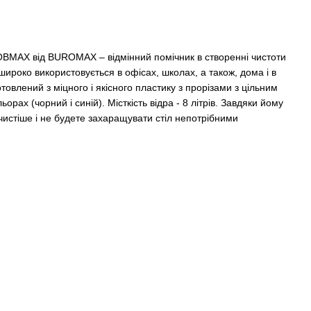
OBMAX від BUROMAX – відмінний помічник в створенні чистоти
широко використовується в офісах, школах, а також, дома і в
товлений з міцного і якісного пластику з прорізами з цільним
рах (чорний і синій). Місткість відра - 8 літрів. Завдяки йому
чистіше і не будете захаращувати стіл непотрібними