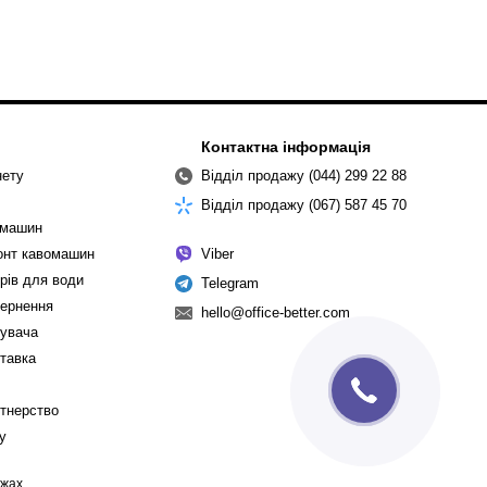
Контактна інформація
нету
Відділ продажу (044) 299 22 88
Відділ продажу (067) 587 45 70
омашин
монт кавомашин
Viber
рів для води
Telegram
вернення
hello@office-better.com
тувача
ставка
ртнерство
cy
ежах