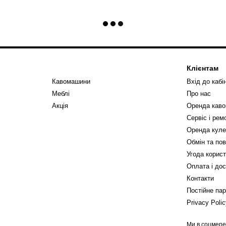
Клієнтам
Кавомашини
Вхід до кабі
Меблі
Про нас
Акція
Оренда кав
Сервіс і ре
Оренда куле
Обмін та по
Угода корис
Оплата і до
Контакти
Постійне па
Privacy Poli
Ми в соцмер