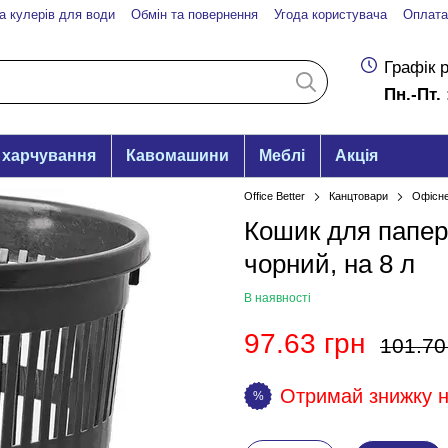
а кулерів для води
Обмін та повернення
Угода користувача
Оплата
Графік 
Пн.-Пт. 
 харчування
Кавомашини
Меблі
Акція
Office Better
Канцтовари
Офісне
Кошик для папер
чорний, на 8 л
В наявності
97.63 грн
101.70
Отримай знижку на
%