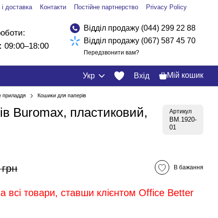
 і доставка
Контакти
Постійне партнерство
Privacy Policy
Відділ продажу (044) 299 22 88
роботи:
Відділ продажу (067) 587 45 70
:
09:00–18:00
Передзвонити вам?
Мій кошик
Укр
Вхід
 приладдя
Кошики для паперів
ів Buromax, пластиковий,
Артикул
BM.1920-
01
 грн
В бажання
 всі товари, ставши клієнтом Office Better