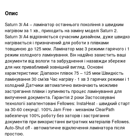
Опис
Saturn 3i А4 – ламінатор останнього покоління з швидким
нагрівом за 1 хв., приходить на заміну моделі Saturn 2.
Saturn 3i А4 відрізняється сучасним дизайном, дуже швидко
нагрівається і призначений для роботи з плівками
товщиною до 125 мкм. Ламінатор має 3 режими гарячого і 1
режим холодного ламінування. Він надійно захистить ваші
документи від вологи та забруднення і назавжди збереже
для них привабливий зовнішній вигляд. Основні
характеристики: Діапазон плівок 75 – 125 мкм Швидкість
ламінування 30 см/хв Час нагріву - 1 хв 3 гарячих режими і 1
холодний Датчики автоматично визначають можливе
застрягання плівки і зупиняють процес ламінування для
вилучення документа. Гарантія 2 роки Застосовувані
технології запатентовані Fellowes: InstaHeat - швидкий старт
за 30-60 секунд!. 100% Jam Free - механізм ClearPath
забезпечує 100% роботу без заторів і застрягання
документів при використанні витратних матеріалів Fellowes.
Auto-Shut off - автоматичне відключення ламінатора після
простою.