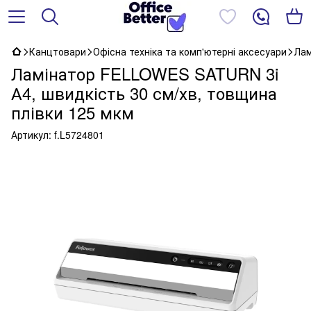
Канцтовари
Офісна техніка та комп'ютерні аксесуари
Лам
Ламінатор FELLOWES SATURN 3i
А4, швидкість 30 см/хв, товщина
плівки 125 мкм
Артикул:
f.L5724801