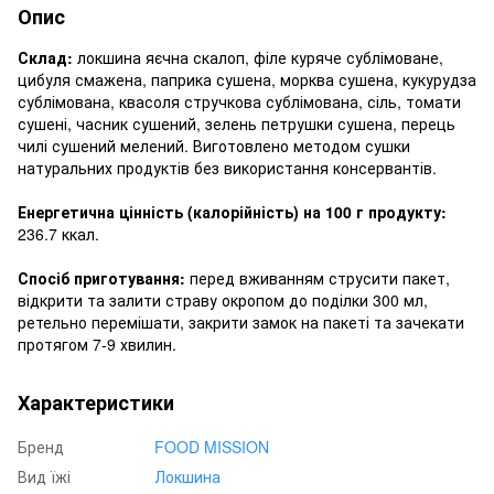
Опис
Склад:
локшина яєчна скалоп, філе куряче сублімоване,
цибуля смажена, паприка сушена, морква сушена, кукурудза
сублімована, квасоля стручкова сублімована, сіль, томати
сушені, часник сушений, зелень петрушки сушена, перець
чилі сушений мелений. Виготовлено методом сушки
натуральних продуктів без використання консервантів.
Енергетична цінність (калорійність) на 100 г продукту:
236.7 ккал.
Спосіб приготування:
перед вживанням струсити пакет,
відкрити та залити страву окропом до поділки 300 мл,
ретельно перемішати, закрити замок на пакеті та зачекати
протягом 7-9 хвилин.
Характеристики
Бренд
FOOD MISSION
Вид їжі
Локшина