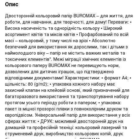
Опис
Двосторонній кольоровий папір BUROMAX – для життя, для
роботи, для навчання, для творчості, для дому! Переваги: •
Висока насиченість та однорідність кольору • Широкий
асортимент квітів та міксів квітів • Профарбований по всій
масі – кольоровий, у тому числі на зрізі • Абсолютно
безпечний для використання як дорослими, так і дітьми з
наймолодшого віку – папір не містить важких металів та
токсичних елементів*. Межі міграції хімічних елементів із
кольорового паперу BUROMAX не перевищують норм,
дозволених для дитячих іграшок, що підтверджено
відповідними документами! Характеристики: • формат А4; •
щільність: 80 (g/m2); • упаковка кожного набору має
захисний клапан на клейовій основі, який призначений для
багаторазового використання та транспортування набору
протягом усього періоду роботи з папером; • упаковка:
пакет із міцної прозорої плівки з повноколірним друком та
європідвісом. Універсальний папір для використання у всіх
сферах життя: • ДРУК: можливий двосторонній друк на
домашній та професійній техніці: кольоровий лазерний та
струменевий друк, виробництво кольорових копій, друк