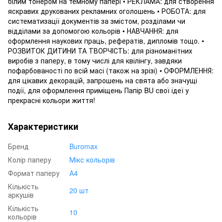
білим тонером на темному папері • РЕКЛАМА: для створення
яскравих друкованих рекламних оголошень • РОБОТА: для
систематизації документів за змістом, розділами чи
відділами за допомогою кольорів • НАВЧАННЯ: для
оформлення наукових праць, рефератів, дипломів тощо. •
РОЗВИТОК ДИТИНИ ТА ТВОРЧІСТЬ: для різноманітних
виробів з паперу, в тому числі для квілінгу, завдяки
пофарбованості по всій масі (також на зрізі) • ОФОРМЛЕННЯ:
для цікавих декорацій, запрошень на свята або значущі
події, для оформлення приміщень Папір BU свої ідеї у
прекрасні кольори життя!
Характеристики
Бренд
Buromax
Колір паперу
Мікс кольорів
Формат паперу
А4
Кількість
20 шт
аркушів
Кількість
10
кольорів