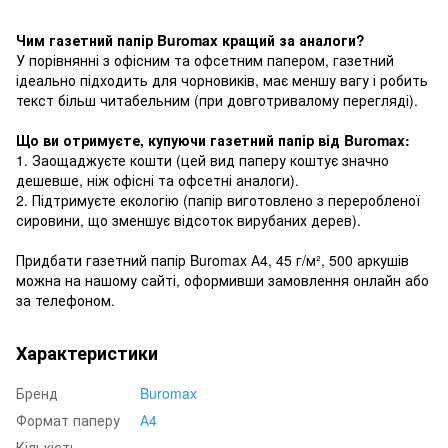
Чим газетний папір Buromax кращий за аналоги?
У порівнянні з офісним та офсетним папером, газетний
ідеально підходить для чорновиків, має меншу вагу і робить
текст більш читабельним (при довготривалому перегляді).
Що ви отримуєте, купуючи газетний папір від Buromax:
1. Заощаджуєте кошти (цей вид паперу коштує значно
дешевше, ніж офісні та офсетні аналоги).
2. Підтримуєте екологію (папір виготовлено з переробленої
сировини, що зменшує відсоток вирубаних дерев).
Придбати газетний папір Buromax А4, 45 г/м², 500 аркушів
можна на нашому сайті, оформивши замовлення онлайн або
за телефоном.
Характеристики
Бренд
Buromax
Формат паперу
А4
Кількість