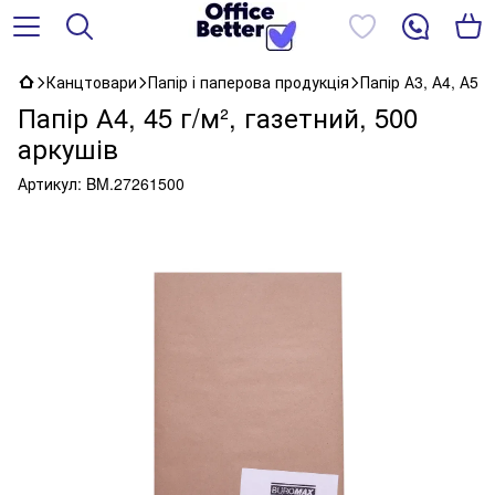
Канцтовари
Папір і паперова продукція
Папір А3, А4, А5
Папір А4, 45 г/м², газетний, 500
аркушів
Артикул:
BM.27261500