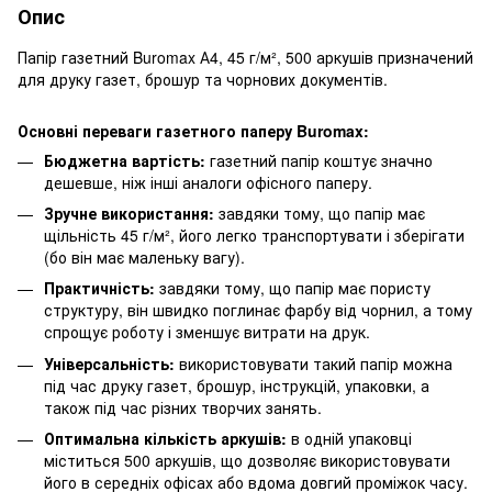
Опис
Папір газетний Buromax А4, 45 г/м², 500 аркушів призначений
для друку газет, брошур та чорнових документів.
Основні переваги газетного паперу Buromax:
Бюджетна вартість:
газетний папір коштує значно
дешевше, ніж інші аналоги офісного паперу.
Зручне використання:
завдяки тому, що папір має
щільність 45 г/м², його легко транспортувати і зберігати
(бо він має маленьку вагу).
Практичність:
завдяки тому, що папір має пористу
структуру, він швидко поглинає фарбу від чорнил, а тому
спрощує роботу і зменшує витрати на друк.
Універсальність:
використовувати такий папір можна
під час друку газет, брошур, інструкцій, упаковки, а
також під час різних творчих занять.
Оптимальна кількість аркушів:
в одній упаковці
міститься 500 аркушів, що дозволяє використовувати
його в середніх офісах або вдома довгий проміжок часу.