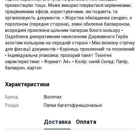
презентаціях тощо. Може використовуватися керівниками,
працівниками офісів, користувачами, які подають та
організовують документи. • Жорстка обкладинка сендвіч, з
поролоном (передня сторона), зовні обклеєна балакроном,
всередині проклеєна щільним папером білого кольору •
Оздоблена декоративним нанесенням Державного Герба
золотим кольором на передній стороні • Має вклеєну стрічку
для фіксації документів • Корінець проклеєний та посилений
• Індивідуальна упаковка: прозорий пакет Технічні
характеристики: • Формат: А4+ • Колір: синій Склад: Папір,
балакрон, картон
Характеристики
Бренд
Buromax
Розділ
Папки багатофункціональні
Доставка
Оплата