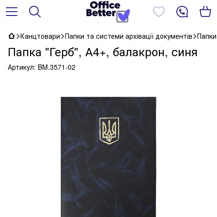
Канцтовари
Папки та системи архівації документів
Папки
Папка "Герб", А4+, балакрон, синя
Артикул:
BM.3571-02