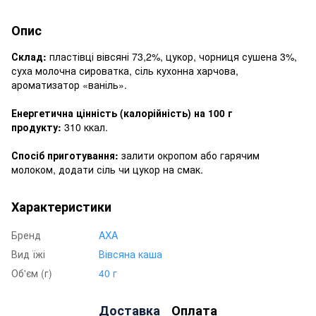
Опис
Склад:
пластівці вівсяні 73,2%, цукор, чорниця сушена 3%,
суха молочна сироватка, сіль кухонна харчова,
ароматизатор «ваніль».
Енергетична цінність (калорійність) на 100 г
продукту:
310 ккал.
Спосіб приготування:
залити окропом або гарячим
молоком, додати сіль чи цукор на смак.
Характеристики
Бренд
AXA
Вид їжі
Вівсяна каша
Об'єм (г)
40 г
Доставка
Оплата