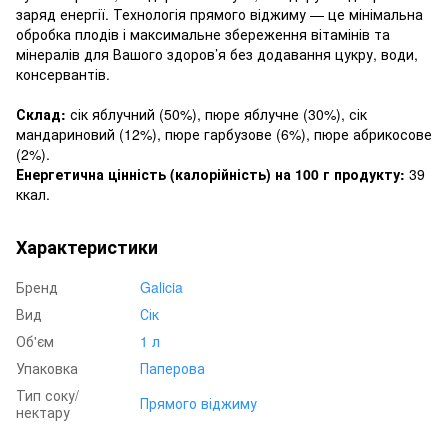
заряд енергії. Технологія прямого віджиму — це мінімальна
обробка плодів і максимальне збереження вітамінів та
мінералів для Вашого здоров’я без додавання цукру, води,
консервантів.
Склад:
сік яблучний (50%), пюре яблучне (30%), сік
мандариновий (12%), пюре гарбузове (6%), пюре абрикосове
(2%).
Енергетична цінність (калорійність) на 100 г продукту:
39
ккал.
Характеристики
Бренд
Galicia
Вид
Сік
Об'єм
1 л
Упаковка
Паперова
Тип соку/
Прямого віджиму
нектару