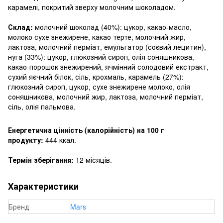
карамелі, покритий зверху молочним шоколадом.
Склад:
молочний шоколад (40%): цукор, какао-масло,
молоко сухе знежирене, какао терте, молочний жир,
лактоза, молочний перміат, емульгатор (соєвий лецитин),
нуга (33%): цукор, глюкозний сироп, олія соняшникова,
какао-порошок знежирений, ячмінний солодовий екстракт,
сухий яєчний білок, сіль, крохмаль, карамель (27%):
глюкозний сироп, цукор, сухе знежирене молоко, олія
соняшникова, молочний жир, лактоза, молочний перміат,
сіль, олія пальмова.
Енергетична цінність (калорійність) на 100 г
продукту:
444 ккал.
Термін зберігання:
12 місяців.
Характеристики
Бренд
Mars