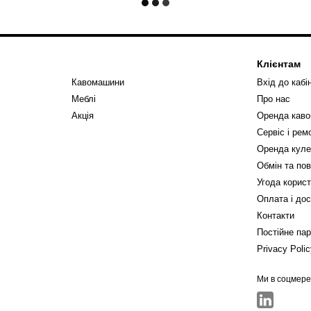
Клієнтам
Кавомашини
Вхід до кабі
Меблі
Про нас
Акція
Оренда кав
Сервіс і ре
Оренда куле
Обмін та по
Угода корис
Оплата і до
Контакти
Постійне па
Privacy Poli
Ми в соцмер