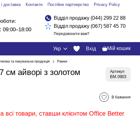
 і доставка
Контакти
Постійне партнерство
Privacy Policy
Відділ продажу (044) 299 22 88
роботи:
Відділ продажу (067) 587 45 70
:
09:00–18:00
Передзвонити вам?
Мій кошик
Укр
Вхід
нкова та пакувальна продукція
Рамки
7 см айворі з золотом
Артикул
BM.0903
В бажання
 всі товари, ставши клієнтом Office Better