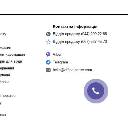
Контактна інформація
нету
Відділ продажу (044) 299 22 88
Відділ продажу (067) 587 45 70
омашин
монт кавомашин
Viber
рів для води
Telegram
вернення
hello@office-better.com
тувача
ставка
ртнерство
cy
ежах