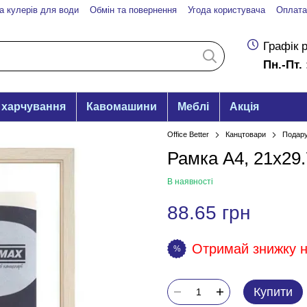
а кулерів для води
Обмін та повернення
Угода користувача
Оплата
Графік 
Пн.-Пт. 
 харчування
Кавомашини
Меблі
Акція
Office Better
Канцтовари
Подару
Рамка А4, 21х29.
В наявності
88.65 грн
Отримай знижку на
%
Купити