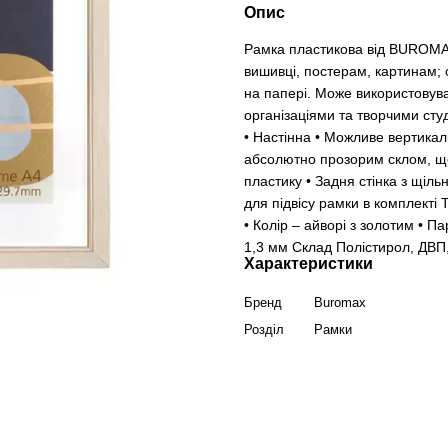
Опис
Рамка пластикова від BUROMA
вишивці, постерам, картинам; 
на папері. Може використовув
організаціями та творчими сту
• Настінна • Можливе вертика
абсолютно прозорим склом, що
пластику • Задня стінка з щіль
для підвісу рамки в комплекті
• Колір – айворі з золотим • 
1,3 мм Склад Полістирол, ДВП
Характеристики
Бренд
Buromax
Розділ
Рамки