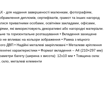
X - для надання завершеності малюнкам, фотографіям,
обрамлення дипломів, сертифікатів, грамот та інших нагород
атися приватними особами, освітніми закладами, офісами,
діями, які використовують декоративні або нагородні матеріали.
льне та горизонтальне розташування • Вкладення захищене
 не впливає на кольори зображення • Рамка з міцного
ного ДВП • Надійні металеві закріплювачі • Металеве кріплення
 Технічні характеристики • Формат вкладення – А4 (210×297 мм)
Параметри багету (ширина х висота): 12х10 мм • Товщина скла:
, скло, металеві елементи