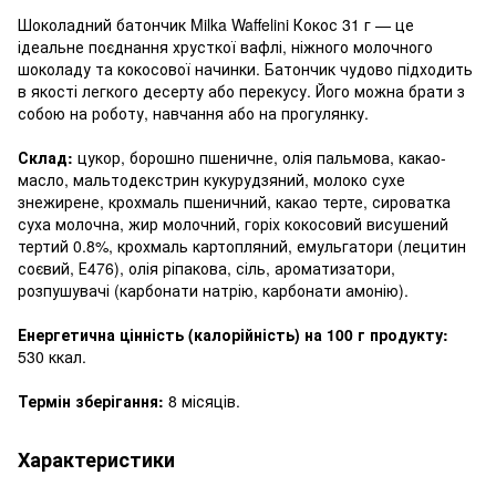
Шоколадний батончик Milka Waffelini Кокос 31 г — це
ідеальне поєднання хрусткої вафлі, ніжного молочного
шоколаду та кокосової начинки. Батончик чудово підходить
в якості легкого десерту або перекусу. Його можна брати з
собою на роботу, навчання або на прогулянку.
Склад:
цукор, борошно пшеничне, олія пальмова, какао-
масло, мальтодекстрин кукурудзяний, молоко сухе
знежирене, крохмаль пшеничний, какао терте, сироватка
суха молочна, жир молочний, горіх кокосовий висушений
тертий 0.8%, крохмаль картопляний, емульгатори (лецитин
соєвий, Е476), олія ріпакова, сіль, ароматизатори,
розпушувачі (карбонати натрію, карбонати амонію).
Енергетична цінність (калорійність) на 100 г продукту:
530 ккал.
Термін зберігання:
8 місяців.
Характеристики