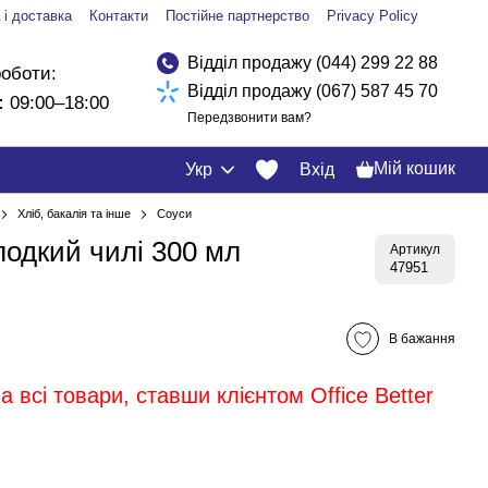
 і доставка
Контакти
Постійне партнерство
Privacy Policy
Відділ продажу (044) 299 22 88
роботи:
Відділ продажу (067) 587 45 70
:
09:00–18:00
Передзвонити вам?
Мій кошик
Укр
Вхід
Хліб, бакалія та інше
Соуси
лодкий чилі 300 мл
Артикул
47951
В бажання
 всі товари, ставши клієнтом Office Better