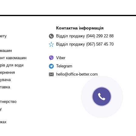
Контактна інформація
нету
Відділ продажу (044) 299 22 88
Відділ продажу (067) 587 45 70
омашин
монт кавомашин
Viber
рів для води
Telegram
вернення
hello@office-better.com
тувача
ставка
ртнерство
cy
ежах