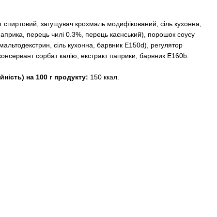
ет спиртовий, загущувач крохмаль модифікований, сіль кухонна,
 паприка, перець чилі 0.3%, перець каєнський), порошок соусу
 мальтодекстрин, сіль кухонна, барвник Е150d), регулятор
консервант сорбат калію, екстракт паприки, барвник E160b.
йність) на 100 г продукту:
150 ккал.