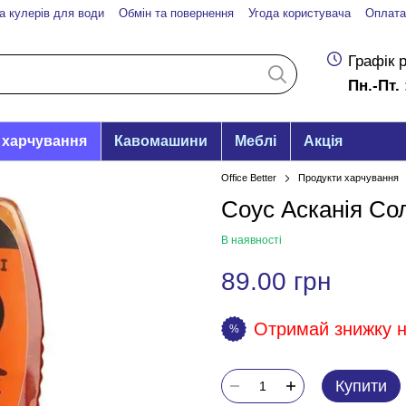
а кулерів для води
Обмін та повернення
Угода користувача
Оплата
Графік 
Пн.-Пт. 
 харчування
Кавомашини
Меблі
Акція
Office Better
Продукти харчування
Соус Асканія Со
В наявності
89.00 грн
Отримай знижку на
%
Купити