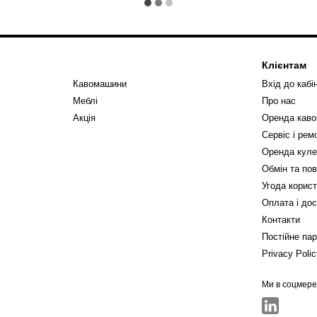
Клієнтам
Кавомашини
Вхід до кабі
Меблі
Про нас
Акція
Оренда кав
Сервіс і ре
Оренда куле
Обмін та по
Угода корис
Оплата і до
Контакти
Постійне па
Privacy Poli
Ми в соцмер