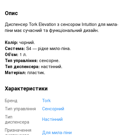
Опис
Диспенсер Tork Elevation з сенсором Intuition для мила-
піни має сучасний та функціональний дизайн.
Колір:
чорний.
Система:
S4 — рідке мило-піна.
Об'єм:
1 л.
Тип управління:
сенсорне.
Тип диспенсера:
настінний.
Матеріал:
пластик.
Характеристики
Бренд
Tork
Тип управління
Сенсорний
Тип
Настінний
диспенсера
Призначення
Для мила-піни
диспенсера