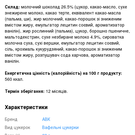
Склад:
молочний шоколад 26.5% (цукор, какао-масло, сухе
знежирене молоко, какао терте, еквівалент какао-масла
(пальма, ши), жир молочний, какао-порошок зі зниженим
вмістом жиру, емульгатор лецитин соєвий, ароматизатор
ванілін), жир рослинний (пальма), цукор, борошно пшеничне,
мальтодекстрин, сухе незбиране молоко 4.9%, сироватка
молочна суха, сухі вершки, емульгатор лецитин соєвий,
сіль, крохмаль кукурудзяний, какао-порошок зі зниженим
вмістом жиру, розпушувач сода харчова, ароматизатор
ванілін.
Енергетична цінність (калорійність) на 100 г продукту:
560 ккал.
Термін зберігання:
12 місяців.
Характеристики
Бренд
АВК
Вид цукерок
Вафельні цукерки