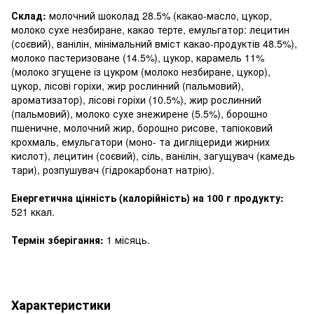
Склад:
молочний шоколад 28.5% (какао-масло, цукор,
молоко сухе незбиране, какао терте, емульгатор: лецитин
(соєвий), ванілін, мінімальний вміст какао-продуктів 48.5%),
молоко пастеризоване (14.5%), цукор, карамель 11%
(молоко згущене із цукром (молоко незбиране, цукор),
цукор, лісові горіхи, жир рослинний (пальмовий),
ароматизатор), лісові горіхи (10.5%), жир рослинний
(пальмовий), молоко сухе знежирене (5.5%), борошно
пшеничне, молочний жир, борошно рисове, тапіоковий
крохмаль, емульгатори (моно- та дигліцериди жирних
кислот), лецитин (соєвий), сіль, ванілін, загущувач (камедь
тари), розпушувач (гідрокарбонат натрію).
Енергетична цінність (калорійність) на 100 г продукту:
521 ккал.
Термін зберігання:
1 місяць.
Характеристики