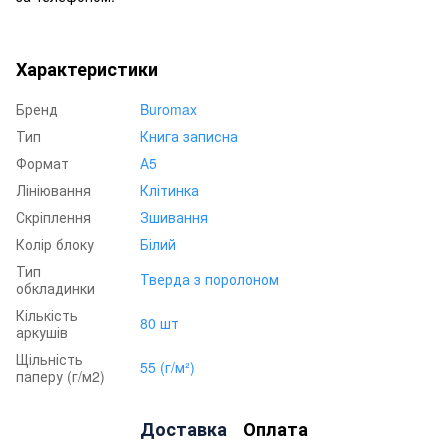
Характеристики
Бренд
Buromax
Тип
Книга записна
Формат
А5
Лініювання
Клітинка
Скріплення
Зшивання
Колір блоку
Білий
Тип
Тверда з поролоном
обкладинки
Кількість
80 шт
аркушів
Щільність
55 (г/м²)
паперу (г/м2)
Доставка
Оплата