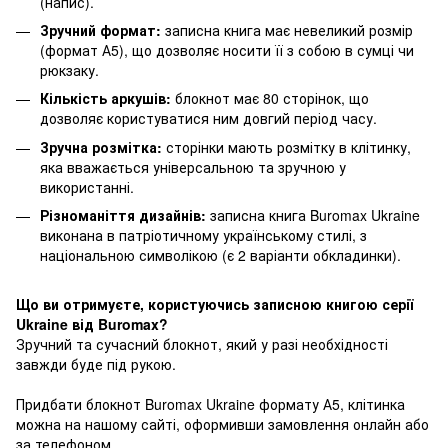
(напис).
Зручний формат:
записна книга має невеликий розмір
(формат А5), що дозволяє носити її з собою в сумці чи
рюкзаку.
Кількість аркушів:
блокнот має 80 сторінок, що
дозволяє користуватися ним довгий період часу.
Зручна розмітка:
сторінки мають розмітку в клітинку,
яка вважається універсальною та зручною у
використанні.
Різноманіття дизайнів:
записна книга Buromax Ukraine
виконана в патріотичному українському стилі, з
національною символікою (є 2 варіанти обкладинки).
Що ви отримуєте, користуючись записною книгою серії
Ukraine від Buromax?
Зручний та сучасний блокнот, який у разі необхідності
завжди буде під рукою.
Придбати блокнот Buromax Ukraine формату А5, клітинка
можна на нашому сайті, оформивши замовлення онлайн або
за телефоном.