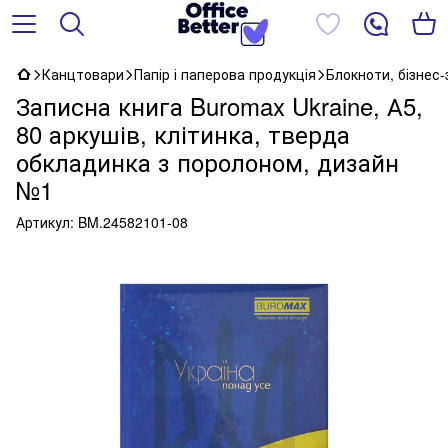
Канцтовари
Папір і паперова продукція
Блокноти, бізнес
Записна книга Buromax Ukraine, А5,
80 аркушів, клітинка, тверда
обкладинка з поролоном, дизайн
№1
Артикул:
BM.24582101-08