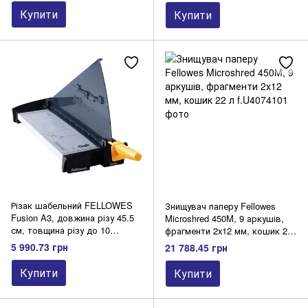
Купити
Купити
Різак шабельний FELLOWES
Знищувач паперу Fellowes
Fusion A3, довжина різу 45.5
Microshred 450M, 9 аркушів,
см, товщина різу до 10
фрагменти 2х12 мм, кошик 22
аркушів
л
5 990.73 грн
21 788.45 грн
Купити
Купити