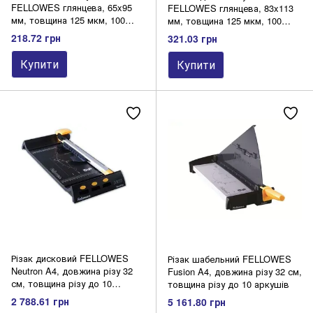
FELLOWES глянцева, 65x95
FELLOWES глянцева, 83x113
мм, товщина 125 мкм, 100
мм, товщина 125 мкм, 100
штук
штук
218.72 грн
321.03 грн
Купити
Купити
Різак дисковий FELLOWES
Різак шабельний FELLOWES
Neutron A4, довжина різу 32
Fusion A4, довжина різу 32 см,
см, товщина різу до 10
товщина різу до 10 аркушів
аркушів
2 788.61 грн
5 161.80 грн