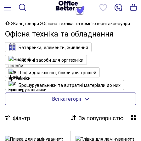
Канцтовари
Офісна техніка та комп'ютерні аксесуари
Офісна техніка та обладнання
Батарейки, елементи, живлення
Чистячі засоби для оргтехніки
Шафи для ключів, бокси для грошей
Брошурувальники та витратні матеріали до них
Знищувачі
Всі категорії
Килимки для миші, чохли для планшетів
Фільтр
За популярністю
Мережеві фільтри (подовжувачі)
Ламінатори та витратні матеріали до них