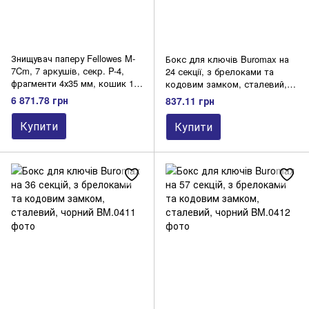
Знищувач паперу Fellowes M-
Бокс для ключів Buromax на
7Cm, 7 аркушів, секр. P-4,
24 секції, з брелоками та
фрагменти 4х35 мм, кошик 13
кодовим замком, сталевий,
л
чорний
6 871.78 грн
837.11 грн
Купити
Купити