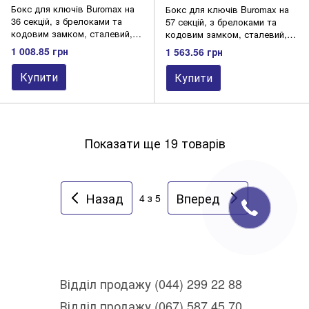
Бокс для ключів Buromax на
Бокс для ключів Buromax на
36 секцій, з брелоками та
57 секцій, з брелоками та
кодовим замком, сталевий,
кодовим замком, сталевий,
чорний
чорний
1 008.85 грн
1 563.56 грн
Купити
Купити
Показати ще 19 товарів
Назад
Вперед
4
з 5
Відділ продажу (044) 299 22 88
Відділ продажу (067) 587 45 70